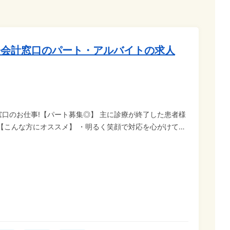
務会計窓口のパート・アルバイトの求人
口のお仕事!【パート募集◎】 主に診療が終了した患者様
の接客経験 ・郵便局や銀行での窓口経験 ・お金の計算が好
らの勤務のみOK
・勤務時間、日数相談可 メリハリつけて働きたい主夫・主婦
チャレンジがしやすいです♪