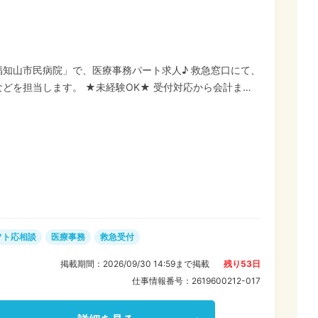
知山市民病院」で、医療事務パート求人♪ 救急窓口にて、
経験OK★ 受付対応から会計まで
救急窓口のお仕事。 研修・フォロー体制をしっかり整えて
務からスタートし、徐々にステップアップ♪未経験に限ら
の3時間シフト★ ・空いた時
からちょこっとだけ働きたい方に◎ ・おこづかい稼ぎに◎
ら働きたい、出勤曜日を調整したいなどまずは希望をお聞か
フト応相談
医療事務
救急受付
掲載期間：
2026/09/30 14:59
まで掲載
残り
53
日
仕事情報番号：
2619600212-017