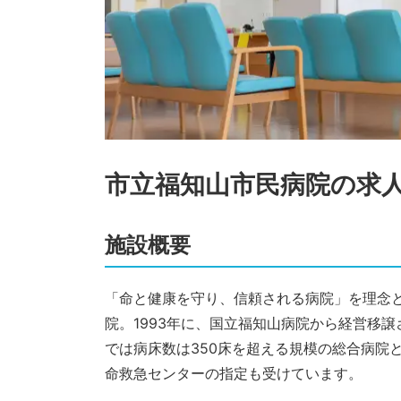
市立福知山市民病院
の求
施設概要
「命と健康を守り、信頼される病院」を理念
院。1993年に、国立福知山病院から経営移
では病床数は350床を超える規模の総合病院
命救急センターの指定も受けています。