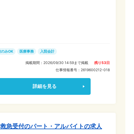
なので、一般事務・営業事務などの事務経験を活かせます
で、医療の専門知識は働きながら身につけられますよ◎ ▼
く働く♪ 勤務は平日の午前中のみ◎ 午後はお子さんやご
事などの自分時間に! ご家庭やプライベートとムリなく両立
前のみOK
医療事務
入院会計
掲載期間：
2026/09/30 14:59
まで掲載
残り
53
日
仕事情報番号：
2619600212-018
詳細を見る
務救急受付のパート・アルバイトの求人