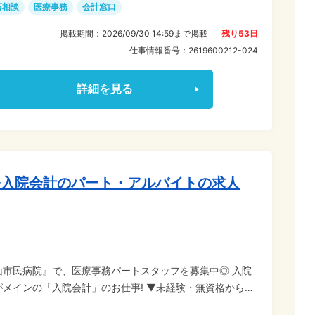
応相談
医療事務
会計窓口
掲載期間：
2026/09/30 14:59
まで掲載
残り
53
日
仕事情報番号：
2619600212-024
詳細を見る
務入院会計のパート・アルバイトの求人
山市民病院』で、医療事務パートスタッフを募集中◎ 入院
入院会計」のお仕事! ▼未経験・無資格からス
力やデータ入力など、基本的なPC操作ができればOK! コ