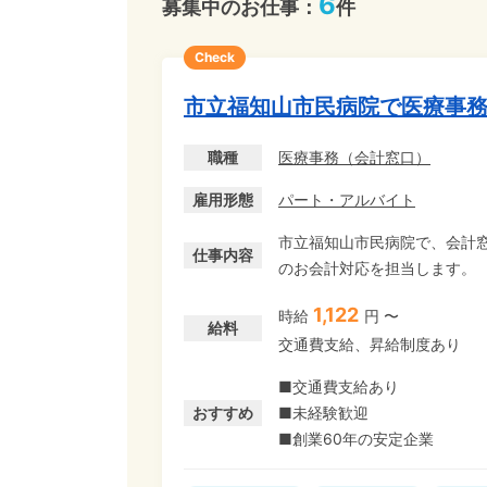
6
募集中のお仕事：
件
Check
市立福知山市民病院で医療事
職種
医療事務
（
会計窓口
）
雇用形態
パート・アルバイト
市立福知山市民病院で、会計窓
仕事内容
のお会計対応を担当します。 【こんな方にオススメ】 ・明るく笑顔で対応を心がけてい
る ・コンビニやスーパーなど
1,122
時給
円 〜
き ・人の役に立つ仕事に携わりたい 【土日祝休み×残業ナシ】 ・午後か
給料
交通費支給、昇給制度あり
・フルタイムは週2日～OK 
パートさんにオススメ☆ ソラストは研修や手厚いサポートがあるから、病院勤務が初め
■交通費支給あり
ての方やブランクのある方も
おすすめ
■未経験歓迎
■創業60年の安定企業