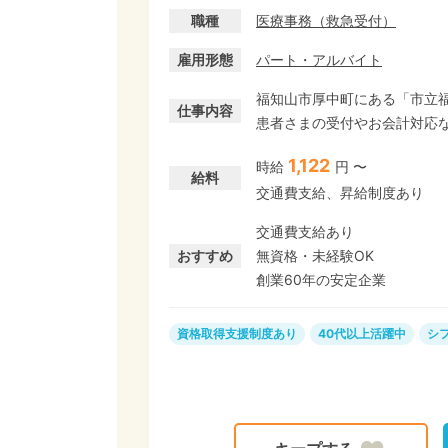
職種
医療事務
（
救急受付
）
雇用形態
パート・アルバイト
福知山市厚中町にある「市立福
仕事内容
患者さまの受付やお会計対応などを担当します。 ★未
一連の業務スキルが身につく
1,122
時給
円 〜
お迎えします。かんたんな業
給料
交通費支給、昇給制度あり
ず、ブランクがある方もご安心ください☆ ★17:00～20:00
間のスキマバイトに◎ ・夕方
交通費支給あり
★シフトの相談OK★ いつか
おすすめ
無資格・未経験OK
せください♪
創業60年の安定企業
資格取得支援制度あり
40代以上活躍中
シ