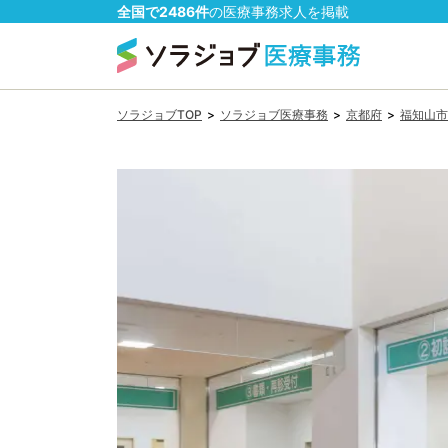
全国で
2486
件
の
医療事務
求人を掲載
ソラジョブTOP
>
ソラジョブ医療事務
>
京都府
>
福知山市