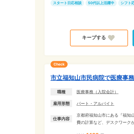
スタート日応相談
50代以上活躍中
シフト
Check
市立福知山市民病院で医療事
職種
医療事務
（
入院会計
）
雇用形態
パート・アルバイト
京都府福知山市にある『福知
仕事内容
費の計算など、デスクワークがメインの「
タートして専門知識を♪ 文字入