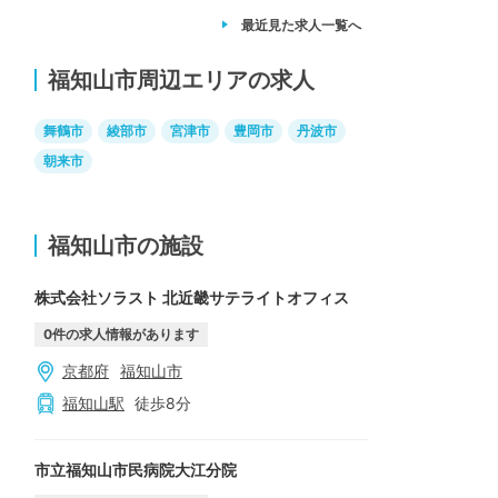
最近見た求人
一覧へ
福知山市周辺エリアの求人
舞鶴市
綾部市
宮津市
豊岡市
丹波市
朝来市
福知山市の施設
株式会社ソラスト 北近畿サテライトオフィス
0
件の求人情報があります
京都府
福知山市
福知山
駅
徒歩
8
分
市立福知山市民病院大江分院