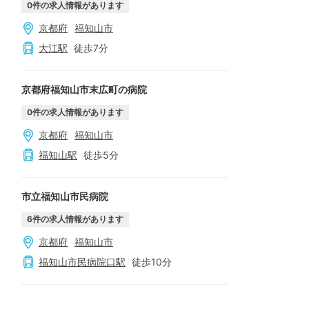
0
件の求人情報があります
京都府
福知山市
大江
駅
徒歩
7
分
京都府福知山市末広町の病院
0
件の求人情報があります
京都府
福知山市
福知山
駅
徒歩
5
分
市立福知山市民病院
6
件の求人情報があります
京都府
福知山市
福知山市民病院口
駅
徒歩
10
分