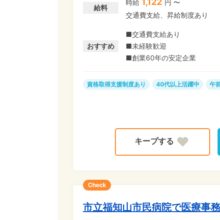
1,122
時給
円 〜
ツコツ・黙々とした事務作業
給料
交通費支給、昇給制度あり
☆ 研修制度も充実しているの
午前だけのパート勤務でムリな
■交通費支給あり
家族との時間に! 趣味や習い
おすすめ
■未経験歓迎
できます。
■創業60年の安定企業
資格取得支援制度あり
40代以上活躍中
午
Check
市立福知山市民病院で医療事