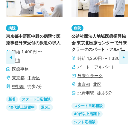
病院
病院
東京都中野区中野の病院で医
公益社団法人地域医療振興協
療事務外来受付の派遣の求人
会 東京北医療センターで外来
クラークのパート・アルバイ
時給 1,400円 〜
トの求人
時給 1,250円 〜 1,330円
派遣
パート・アルバイト
医療事務
外来クラーク
東京都
中野区
東京都
北区
中野
駅
徒歩
7
分
北赤羽
駅
徒歩
5
分
新着
スタート日応相談
スタート日応相談
40代以上活躍中
週5日
40代以上活躍中
シフト応相談