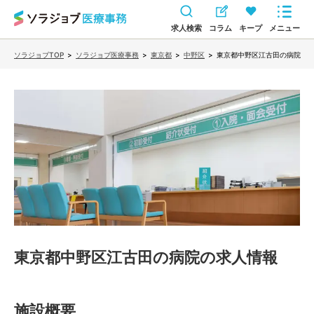
求人検索
コラム
キープ
メニュー
ソラジョブTOP
>
ソラジョブ医療事務
>
東京都
>
中野区
>
東京都中野区江古田の病院
東京都中野区江古田の病院
の求人情報
施設概要