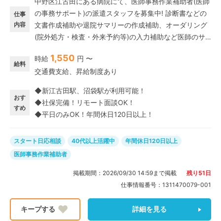
中野区江古田にある病院にて、医師事務作業補助者(医師
の事務サポート)の派遣スタッフを募集中! 診断書などの
仕事
内容
文書作成補助や退院サマリーの作成補助、オーダリング
(院外処方・検査・外来予約等)の入力補助など医師のサ
ポートをお願いします。 医師事務作業補助者 未経験
1,550
時給
円 〜
OK◎ 医師事務としての経験がなくても、病院やクリニ
給料
交通費支給、昇給制度あり
ックでの医療事務経験が少しでもあればチャレンジして
いただけるお仕事です。 期間不問・ブランクがある方も
◆新江古田駅、沼袋駅が利用可能！
歓迎♪
おす
◆社保完備！リモート面談OK！
すめ
◆平日のみOK！年間休日120日以上！
スタート日応相談
40代以上活躍中
年間休日120日以上
医師事務作業補助者
掲載期間：
2026/09/30 14:59
まで掲載
残り
51
日
仕事情報番号：
1311470079-001
詳細を見る