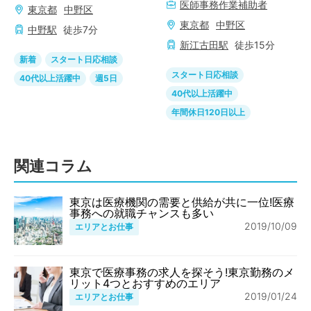
医師事務作業補助者
東京都
中野区
東京都
中野区
中野
駅
徒歩
7
分
新江古田
駅
徒歩
15
分
新着
スタート日応相談
スタート日応相談
40代以上活躍中
週5日
40代以上活躍中
年間休日120日以上
関連コラム
東京は医療機関の需要と供給が共に一位!医療
事務への就職チャンスも多い
2019/10/09
エリアとお仕事
東京で医療事務の求人を探そう!東京勤務のメ
リット4つとおすすめのエリア
2019/01/24
エリアとお仕事