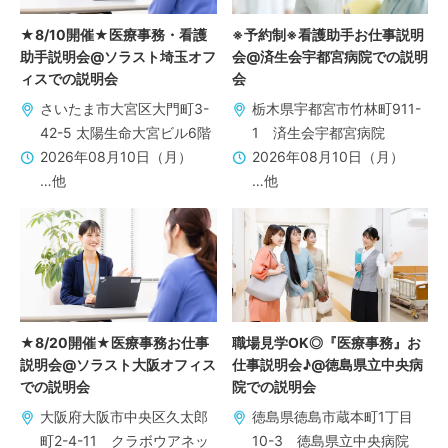
★8/10開催★医療事務・看護
※予約制※看護助手お仕事説明
助手説明会@ソラスト埼玉オフ
会@済生会宇都宮病院での説明
ィスでの説明会
会
さいたま市大宮区大門町3-
栃木県宇都宮市竹林町911-
42-5 太陽生命大宮ビル6階
1 済生会宇都宮病院
2026年08月10日（月）
2026年08月10日（月）
…他
…他
★8/20開催★医療事務お仕事
職場見学OK◎『医療事務』お
説明会@ソラスト大阪オフィス
仕事説明会♪@徳島県立中央病
での説明会
院での説明会
大阪府大阪市中央区久太郎
徳島県徳島市蔵本町1丁目
町2-4-11 クラボウアネッ
10-3 徳島県立中央病院