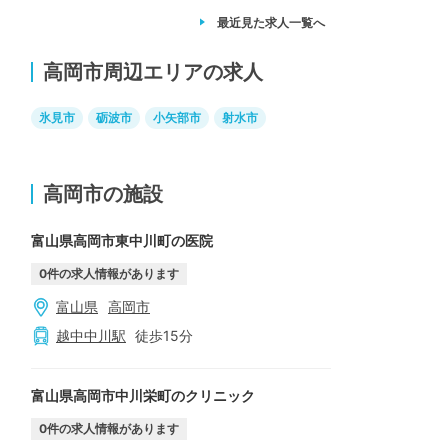
最近見た求人
一覧へ
高岡市周辺エリアの求人
氷見市
砺波市
小矢部市
射水市
高岡市の施設
富山県高岡市東中川町の医院
0
件の求人情報があります
富山県
高岡市
越中中川
駅
徒歩
15
分
富山県高岡市中川栄町のクリニック
0
件の求人情報があります