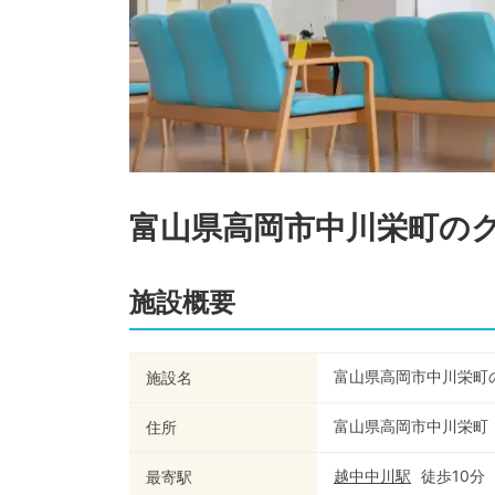
富山県高岡市中川栄町の
施設概要
富山県高岡市中川栄町
施設名
富山県高岡市中川栄町
住所
越中中川
駅
徒歩
10
分
最寄駅