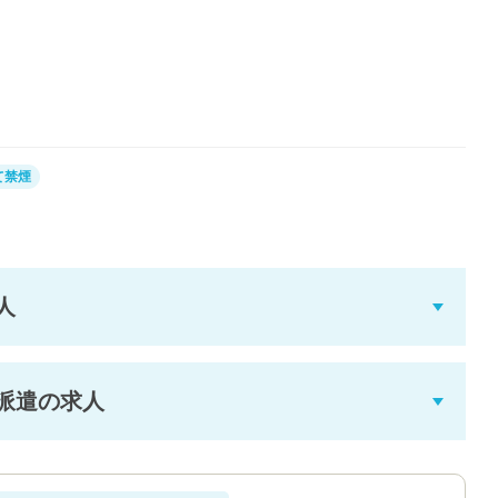
て禁煙
人
派遣の求人