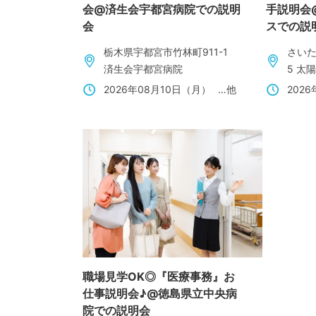
会@済生会宇都宮病院での説明
手説明会
会
スでの説
栃木県宇都宮市竹林町911-1
さいた
済生会宇都宮病院
5 太
2026年08月10日（月）
…他
202
職場見学OK◎『医療事務』お
仕事説明会♪@徳島県立中央病
院での説明会