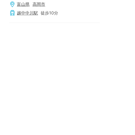
富山県
高岡市
越中中川
駅
徒歩
10
分