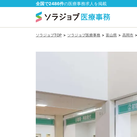
全国で
2486
件
の
医療事務
求人を掲載
ソラジョブTOP
>
ソラジョブ医療事務
>
富山県
>
高岡市