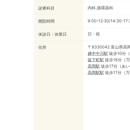
内科,循環器科
診療科目
9:00-12:30/14:30-17:
開院時間
日・祝
休診日・休業日
〒9330042 富山県
住所
越中中川
駅
徒歩10分
（
坂下町
駅
徒歩16分
（
万
高岡
駅
徒歩17分
（
あい
高岡駅
駅
徒歩17分
（
万