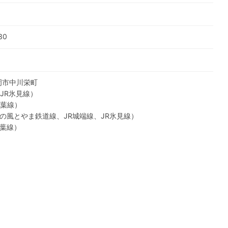
30
高岡市中川栄町
JR氷見線
）
葉線
）
の風とやま鉄道線
、
JR城端線
、
JR氷見線
）
葉線
）