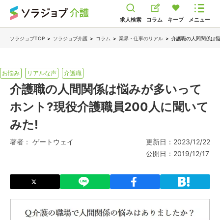
求人検索
コラム
キープ
メニュー
ソラジョブTOP
>
ソラジョブ介護
>
コラム
>
業界・仕事のリアル
>
介護職の人間関係は悩
お悩み
リアルな声
介護職
介護職の人間関係は悩みが多いって
ホント?現役介護職員200人に聞いて
みた!
著者：
ゲートウェイ
更新日：
2023/12/22
公開日：
2019/12/17