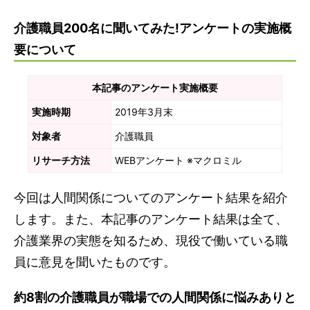
人間関係の悩みにどうやって対処する?実行した対
処方法を聞いてみた!
介護職員200名に聞いてみた!アンケートの実施概
関わらない、気にしない
要について
人に相談する、複数人で対応する
職場を変える
本記事のアンケート実施概要
実施時期
2019年3月末
辛いだけじゃない!介護職で嬉しかったことは?エピ
ソードをまとめて紹介!
対象者
介護職員
職場の人との関係で嬉しかったこと
リサーチ方法
WEBアンケート ※マクロミル
利用者との関係で嬉しかったこと
利用者の家族との関係で嬉しかったこと
今回は人間関係についてのアンケート結果を紹介
します。また、本記事のアンケート結果は全て、
介護職は人間関係の悩みも多が、喜びややりがいが
介護業界の実態を知るため、現役で働いている職
ある仕事!
員に意見を聞いたものです。
約8割の介護職員が職場での人間関係に悩みありと