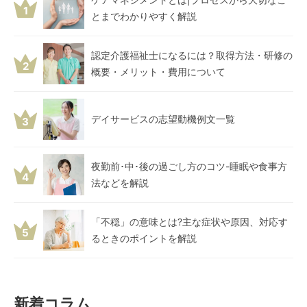
1
とまでわかりやすく解説
認定介護福祉士になるには？取得方法・研修の
2
概要・メリット・費用について
デイサービスの志望動機例文一覧
3
夜勤前･中･後の過ごし方のコツ-睡眠や食事方
4
法などを解説
「不穏」の意味とは?主な症状や原因、対応す
5
るときのポイントを解説
新着コラム