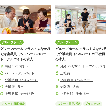
グループホーム
グループホーム
グループホーム ソラストまなか堺
グループホーム ソラストまなか堺
で介護職員（ヘルパー）のパー
で介護職員（ヘルパー）の正社員
ト・アルバイトの求人
の求人
時給 1,280円 〜
月給 241,300円 〜 251,860円
パート・アルバイト
正社員
介護職員（ヘルパー）
介護職員（ヘルパー）
大阪府
堺市
大阪府
堺市
上野芝
駅
徒歩
15
分
上野芝
駅
徒歩
15
分
スタート日応相談
スタート日応相談
ブランクOK