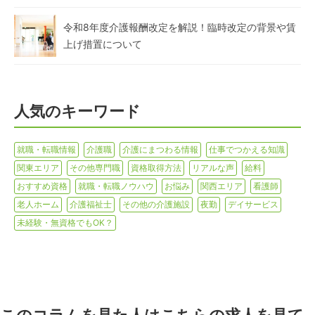
令和8年度介護報酬改定を解説！臨時改定の背景や賃
上げ措置について
人気のキーワード
就職・転職情報
介護職
介護にまつわる情報
仕事でつかえる知識
関東エリア
その他専門職
資格取得方法
リアルな声
給料
おすすめ資格
就職・転職ノウハウ
お悩み
関西エリア
看護師
老人ホーム
介護福祉士
その他の介護施設
夜勤
デイサービス
未経験・無資格でもOK？