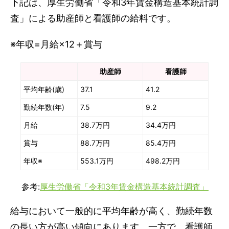
下記は、厚生労働省「令和3年賃金構造基本統計調
査」による助産師と看護師の給料です。
※年収=月給×12＋賞与
助産師
看護師
平均年齢(歳)
37.1
41.2
勤続年数(年)
7.5
9.2
月給
38.7万円
34.4万円
賞与
88.7万円
85.4万円
年収※
553.1万円
498.2万円
参考:
厚生労働省「令和3年賃金構造基本統計調査」
給与において一般的に平均年齢が高く、勤続年数
の長い方が高い傾向にあります。一方で、看護師