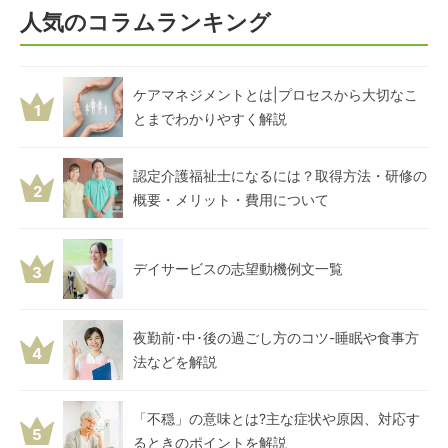
人気のコラムランキング
ケアマネジメントとは|プロセスから大切なこ
1
とまでわかりやすく解説
認定介護福祉士になるには？取得方法・研修の
2
概要・メリット・費用について
デイサービスの志望動機例文一覧
3
夜勤前･中･後の過ごし方のコツ-睡眠や食事方
4
法などを解説
「不穏」の意味とは?主な症状や原因、対応す
5
るときのポイントを解説