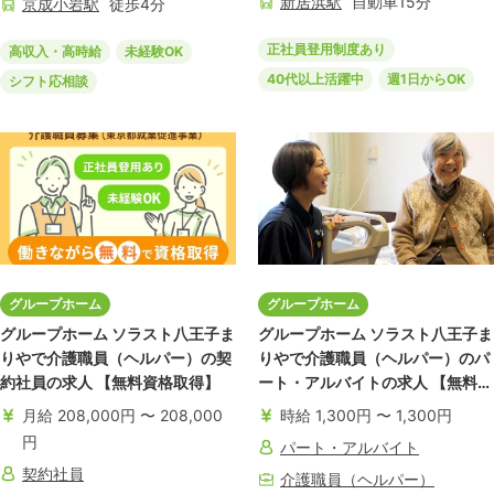
新居浜
駅
自動車
15
分
京成小岩
駅
徒歩
4
分
正社員登用制度あり
高収入・高時給
未経験OK
40代以上活躍中
週1日からOK
シフト応相談
グループホーム
グループホーム
グループホーム ソラスト八王子ま
グループホーム ソラスト八王子ま
りやで介護職員（ヘルパー）の契
りやで介護職員（ヘルパー）のパ
約社員の求人 【無料資格取得】
ート・アルバイトの求人 【無料資
格取得】
月給 208,000円 〜 208,000
時給 1,300円 〜 1,300円
円
パート・アルバイト
契約社員
介護職員（ヘルパー）