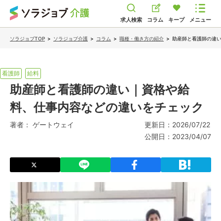
求人検索
コラム
キープ
メニュー
ソラジョブTOP
>
ソラジョブ介護
>
コラム
>
職種・働き方の紹介
>
助産師と看護師の違
看護師
給料
助産師と看護師の違い｜資格や給
料、仕事内容などの違いをチェック
著者：
ゲートウェイ
更新日：
2026/07/22
公開日：
2023/04/07