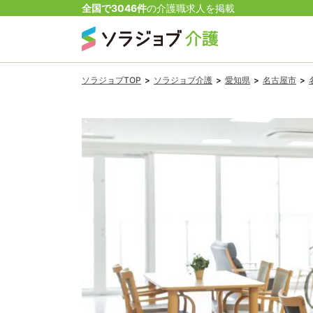
全国で
3046
件
の
介護
職
求人を掲載
ソラジョブTOP
>
ソラジョブ介護
>
愛知県
>
名古屋市
>