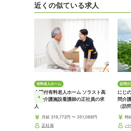
近くの似ている求人
有料老人ホーム
訪問介
介護付有料老人ホーム ソラスト高
にじ
畑で介護施設看護師の正社員の求
問介
人
（訪
イト
月給 319,772円 〜 351,088円
時給
正社員
パ