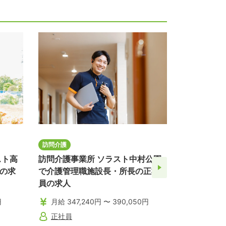
訪問介護
定期巡回・随
スト高
訪問介護事業所 ソラスト中村公園
定期巡回・
の求
で介護管理職施設長・所長の正社
針で介護福
員の求人
イトの求人
円
月給 347,240円 〜 390,050円
時給 1,3
正社員
パート・