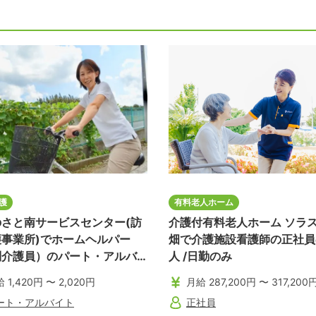
護
有料老人ホーム
のさと南サービスセンター(訪
介護付有料老人ホーム ソラ
護事業所)でホームヘルパー
畑で介護施設看護師の正社員
問介護員）のパート・アルバ
人 /日勤のみ
の求人
 1,420円 〜 2,020円
月給 287,200円 〜 317,200
ート・アルバイト
正社員