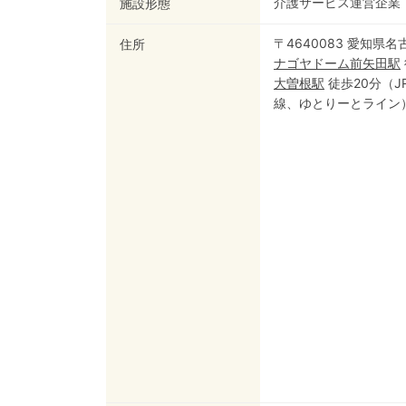
介護サービス運営企業
施設形態
〒4640083 愛知県
住所
ナゴヤドーム前矢田
駅
大曽根
駅
徒歩20分
（
J
線
、
ゆとりーとライン