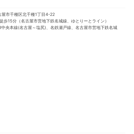
名古屋市千種区北千種1丁目4-22
徒歩15分
（
名古屋市営地下鉄名城線
、
ゆとりーとライン
）
R中央本線(名古屋～塩尻)
、
名鉄瀬戸線
、
名古屋市営地下鉄名城
）