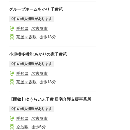
グループホームあかり 千種苑
0
件の求人情報があります
愛知県
名古屋市
茶屋ヶ坂
駅
徒歩
18
分
小規模多機能 あかりの家千種苑
0
件の求人情報があります
愛知県
名古屋市
茶屋ヶ坂
駅
徒歩
18
分
【閉鎖】ゆうらいふ千種 居宅介護支援事業所
0
件の求人情報があります
愛知県
名古屋市
今池
駅
徒歩
5
分