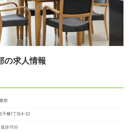
部
の求人情報
業部
千種1丁目4-22
徒歩
15
分