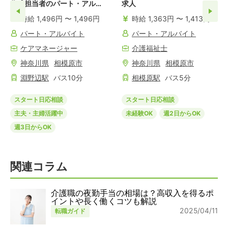
作成担当者のパート・アルバ
求人
イトの求人
時給 1,496円 〜 1,496円
時給 1,363円 〜 1,413円
パート・アルバイト
パート・アルバイト
ケアマネージャー
介護福祉士
神奈川県
相模原市
神奈川県
相模原市
淵野辺
駅
バス
10
分
相模原
駅
バス
5
分
スタート日応相談
スタート日応相談
主夫・主婦活躍中
未経験OK
週2日からOK
週3日からOK
関連コラム
介護職の夜勤手当の相場は？高収入を得るポ
イントや長く働くコツも解説
2025/04/11
転職ガイド