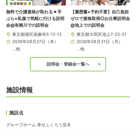
無料で介護資格が取れる★手
【履歴書×予約不要】自己負担
ぶら×私服で気軽に行ける説明
ゼロで資格取得◎お仕事説明会
会@有栖川での説明会
@池上での説明会
東京都港区南麻布5-12-12
東京都大田区池上7-23-21
2026年08月27日（木）
2026年08月31日（月）
…他
…他
説明会・登録会一覧へ
施設情報
施設名
グループホーム 幸せふくろう並木