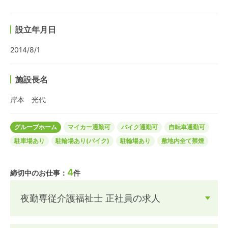
設立年月日
2014/8/1
施設長名
岸本 光代
グループホーム
マイカー通勤可
バイク通勤可
自転車通勤可
駐車場あり
駐輪場あり(バイク)
駐輪場あり
敷地内全て禁煙
4
締切中のお仕事：
件
夜勤専従介護福祉士 正社員の求人