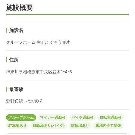
施設概要
施設名
グループホーム 幸せふくろう並木
住所
神奈川県相模原市中央区並木1-4-6
最寄駅
淵野辺
駅
バス
10
分
グループホーム
マイカー通勤可
バイク通勤可
自転車通勤可
駐車場あり
駐輪場あり(バイク)
駐輪場あり
敷地内全て禁煙