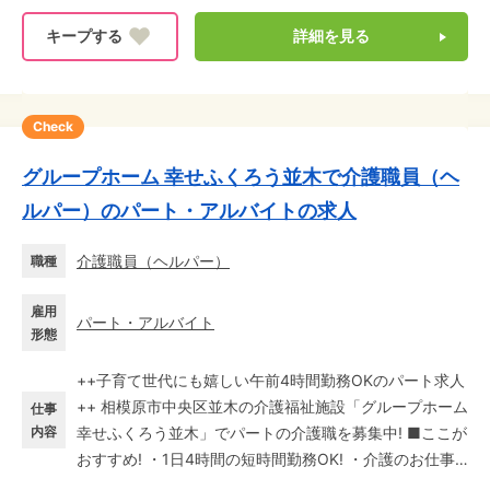
詳細を見る
Check
グループホーム 幸せふくろう並木で介護職員（ヘ
ルパー）のパート・アルバイトの求人
介護職員（ヘルパー）
職種
雇用
パート・アルバイト
形態
++子育て世代にも嬉しい午前4時間勤務OKのパート求人
++ 相模原市中央区並木の介護福祉施設「グループホーム
仕事
内容
幸せふくろう並木」でパートの介護職を募集中! ■ここが
おすすめ! ・1日4時間の短時間勤務OK! ・介護のお仕事
未経験OK! ・週2日～、扶養内勤務もOK! ライフスタイル