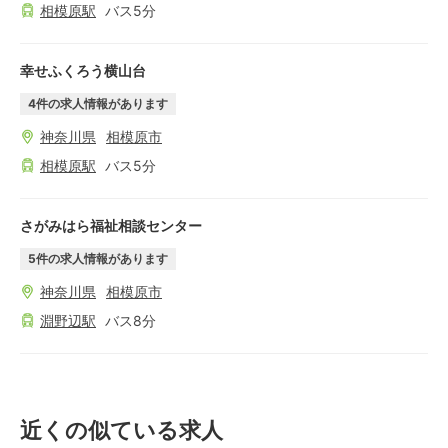
相模原
駅
バス
5
分
幸せふくろう横山台
4
件の求人情報があります
神奈川県
相模原市
相模原
駅
バス
5
分
さがみはら福祉相談センター
5
件の求人情報があります
神奈川県
相模原市
淵野辺
駅
バス
8
分
近くの似ている求人