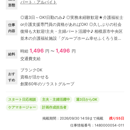
パート・アルバイト
形態
◎週3日～OK!日勤のみ♪ ◎実務未経験歓迎★介護福祉士
or介護支援専門員の資格があればOK! ◎久しぶりの社会
仕事
内容
復帰も大歓迎!主夫・主婦パート活躍中♪ 相模原市中央区
並木の介護福祉施設「グループホーム幸せふくろう並
木」でケアマネージャー(計画作成担当者)パート求人募
1,496
1,496
時給
円 〜
円
集!
給料
交通費支給
ブランクOK
おす
資格が活かせる
すめ
創業60年のソラストグループ
スタート日応相談
主夫・主婦活躍中
週3日からOK
ケアマネージャー
計画作成担当者
掲載期間：
2026/09/30 14:59
まで掲載
残り
55
日
仕事情報番号：
1480000054-011