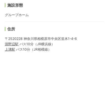
施設形態
グループホーム
住所
〒2520228 神奈川県相模原市中央区並木1-4-6
淵野辺
駅
バス10分
（
JR横浜線
）
上溝
駅
バス10分
（
JR相模線
）