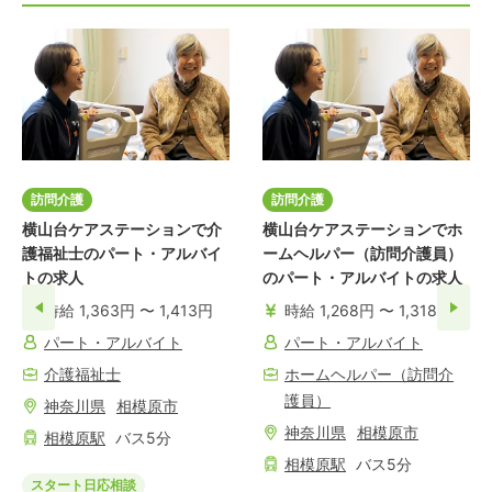
訪問介護
訪問介護
横山台ケアステーションで介
横山台ケアステーションでホ
護福祉士のパート・アルバイ
ームヘルパー（訪問介護員）
トの求人
のパート・アルバイトの求人
時給 1,363円 〜 1,413円
時給 1,268円 〜 1,318円
パート・アルバイト
パート・アルバイト
介護福祉士
ホームヘルパー（訪問介
護員）
神奈川県
相模原市
神奈川県
相模原市
相模原
駅
バス
5
分
相模原
駅
バス
5
分
スタート日応相談