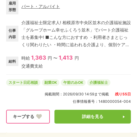
雇用
パート・アルバイト
形態
介護福祉士限定求人! 相模原市中央区並木の介護福祉施設
「グループホーム幸せふくろう並木」でパート介護福祉
仕事
内容
士を募集中! ■こんな方におすすめ ・利用者さまとじっ
くり関わりたい ・時間に追われる介護より、個別ケアに
力を入れたい ・認知症ケアを身に着けたい ・子育てと両
1,363
1,413
時給
円 〜
円
立しながら働きたい ひとつでも当てはまれば、是非ご応
給料
交通費支給
募ください! 週2～×日勤のみ!1日4時間の短時間勤務も
OK!家庭や育児と両立しやすいパート求人です。 認知症
ケア専門のグループホームで、新たなオシゴトに挑戦し
スタート日応相談
副業OK
午前のみOK
介護福祉士
ませんか? デイサービスや有料老人ホームでの経験も活
掲載期間：
2026/09/30 14:59
まで掲載
残り
55
日
かせます。
仕事情報番号：
1480000054-004
詳細を見る