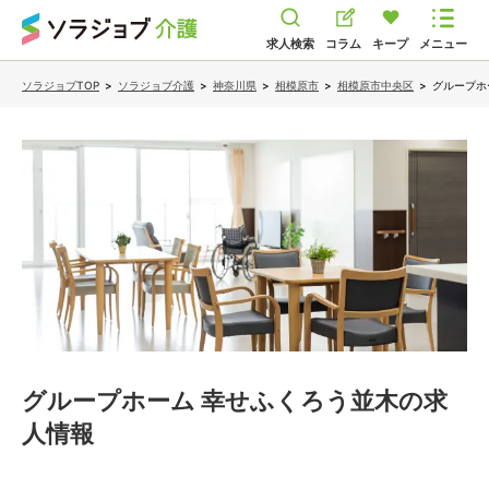
求人検索
コラム
キープ
メニュー
ソラジョブTOP
>
ソラジョブ介護
>
神奈川県
>
相模原市
>
相模原市中央区
>
グループホ
グループホーム 幸せふくろう並木
の求
人情報