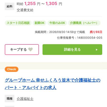
1,255
1,305
時給
円 〜
円
に合わせて短時間勤務選択可能なので、家庭や子育てと
給料
交通費支給
両立しながら主婦・主夫も活躍中★ 午前はオシゴト、午
後は家庭のコトなど、オン・オフ分けてメリハリをつけ
ながら働けますよ! グループホームなら洗濯や料理、掃除
スタート日応相談
副業OK
午前のみOK
介護職員（ヘルパー）
などもお仕事に直結!少人数制のユニットで、未経験の方
掲載期間：
2026/09/30 14:59
まで掲載
残り
55
日
にもおすすめです!
仕事情報番号：
1480000054-005
詳細を見る
Check
グループホーム 幸せふくろう並木で介護福祉士の
パート・アルバイトの求人
介護福祉士
職種