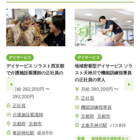
デイサービス
デイサービス
デイサービス ソラスト西京都
地域密着型デイサービス ソラ
で介護施設看護師の正社員の
スト天神川で機能訓練指導員
求人
の正社員の求人
月給 282,200円 〜
月給 290,200円 〜
292,200円
正社員
正社員
機能訓練指導員
介護施設看護師
京都府
京都市
京都府
京都市
太秦天神川
駅
バス
8
分
車折神社
駅
徒歩
5
分
新着
資格取得支援制度あり