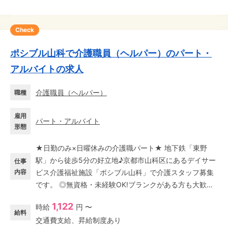
Check
ポシブル山科で介護職員（ヘルパー）のパート・
アルバイトの求人
介護職員（ヘルパー）
職種
雇用
パート・アルバイト
形態
★日勤のみ×日曜休みの介護職パート★ 地下鉄「東野
駅」から徒歩5分の好立地♪京都市山科区にあるデイサー
仕事
内容
ビス介護福祉施設「ポシブル山科」で介護スタッフ募集
です。 ◎無資格・未経験OK!ブランクがある方も大歓迎!
8:30〜17:30の週5日勤務で、夜勤は一切なし。日曜定休
1,122
時給
円 〜
なので生活リズムが崩れず、家庭と両立する主婦(主夫)
給料
交通費支給、昇給制度あり
層も多数活躍中です。 先輩がイチから丁寧にお教えしま