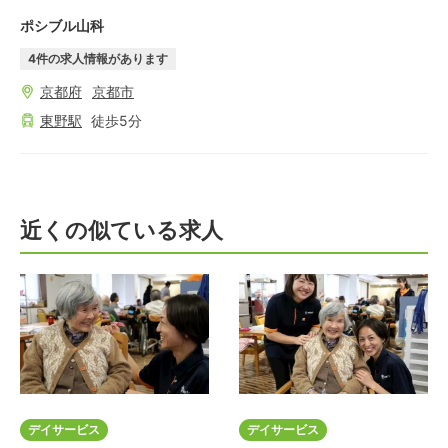
ポシブル山科
4
件の求人情報があります
京都府
京都市
東野
駅
徒歩
5
分
近くの似ている求人
デイサービス
デイサービス