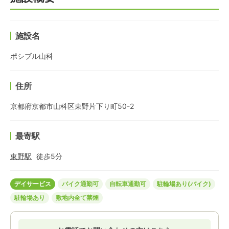
施設名
ポシブル山科
住所
京都府京都市山科区東野片下り町50-2
最寄駅
東野
駅
徒歩
5
分
デイサービス
バイク通勤可
自転車通勤可
駐輪場あり(バイク)
駐輪場あり
敷地内全て禁煙