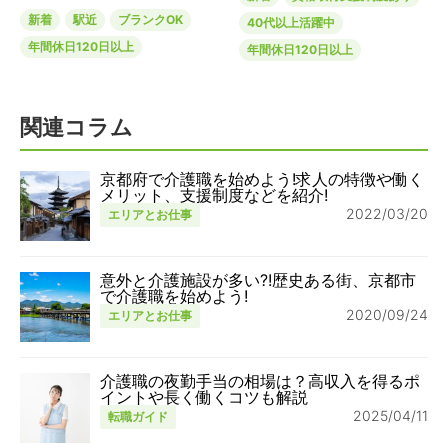
新着
駅近
ブランクOK
40代以上活躍中
年間休日120日以上
年間休日120日以上
関連コラム
京都府で介護職を始めよう!求人の特徴や働く
メリット、支援制度などを紹介!
2022/03/20
エリアとお仕事
意外と介護施設が多い?!歴史ある街、京都市
で介護職を始めよう!
2020/09/24
エリアとお仕事
介護職の夜勤手当の相場は？高収入を得るポ
イントや長く働くコツも解説
2025/04/11
転職ガイド