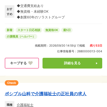
す。 ◎日常の「お喋り」や「気配り」が最大の強みに♪
◆交通費支給あり
特別な経験より、あなたの温かい目配りや楽しい会話
おす
◆無資格・未経験OK
が、ご利用者様のパワーの源になります。誰かの役に立
すめ
◆創業60年のソラストグループ
つ仕事★新たな一歩を踏み出しませんか?
新着
スタート日応相談
無資格OK
週5日
介護職員（ヘルパー）
掲載期間：
2026/09/30 14:59
まで掲載
残り
53
日
仕事情報番号：
2680000013-004
詳細を見る
Check
ポシブル山科で介護福祉士の正社員の求人
介護福祉士
職種