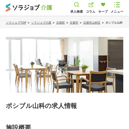
求人検索
コラム
キープ
メニュー
ソラジョブTOP
>
ソラジョブ介護
>
京都府
>
京都市
>
京都市山科区
>
ポシブル山科
ポシブル山科
の求人情報
施設概要