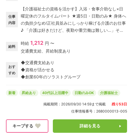
【介護福祉士の資格を活かす】入浴・食事介助なし×日
曜定休のフルタイムパート ★週5日・日勤のみ★ 身体へ
仕事
内容
の負担少なめ!正社員並みにしっかり稼げる介護のお仕事
♪ 「介護は好きだけど、夜勤や重労働は難しい…」そん
な方に選ばれている職場です◎ 京都市山科区にあるデイ
1,212
時給
円 〜
サービス介護福祉施設「ポシブル山科」にて介護福祉士
給料
交通費支給、昇給制度あり
(パート・アルバイト)募集中! ★駅チカ事業所 京都市営
地下鉄東西線[東野駅]より徒歩5分♪ 雨の日もストレスは
◆交通費支給あり
最小限◎通勤に便利な立地です。 ★日曜定休 家族との
おす
◆資格が活かせる
予定も合わせやすい♪仕事も家庭も両立したい主夫・主
すめ
◆創業60年のソラストグループ
婦パート活躍中♪
新着
昇給あり
40代以上活躍中
日勤のみOK
介護福祉士
掲載期間：
2026/09/30 14:59
まで掲載
残り
53
日
仕事情報番号：
2680000013-005
詳細を見る