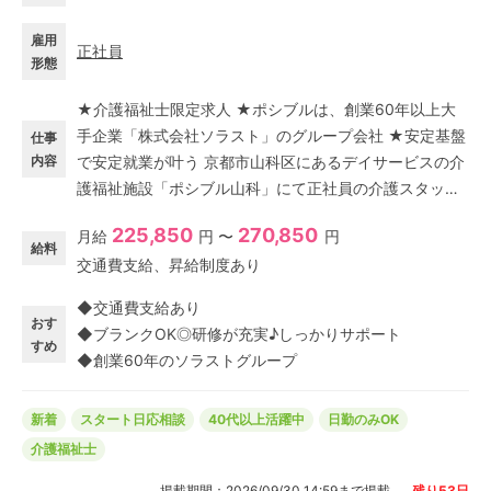
雇用
正社員
形態
★介護福祉士限定求人 ★ポシブルは、創業60年以上大
手企業「株式会社ソラスト」のグループ会社 ★安定基盤
仕事
内容
で安定就業が叶う 京都市山科区にあるデイサービスの介
護福祉施設「ポシブル山科」にて正社員の介護スタッフ
を募集中! ≪リハビリ特化型デイで働きませんか?≫ 身体
225,850
270,850
月給
円 〜
円
機能の維持向上を図るためのリハビリ特化型デイサービ
給料
交通費支給、昇給制度あり
ス。 ★午前または午後のみの短時間利用 ★食事や入浴
サービスなし ★リハビリメインで利用者さまの生活の質
◆交通費支給あり
を高められる 短時間の利用で、タイムスケジュールに沿
おす
◆ブランクOK◎研修が充実♪しっかりサポート
ってテキパキ働ける! リハビリによって利用者さまの身体
すめ
◆創業60年のソラストグループ
機能が改善していく様子を見ることができるのも魅力☆
新着
スタート日応相談
40代以上活躍中
日勤のみOK
介護福祉士
掲載期間：
2026/09/30 14:59
まで掲載
残り
53
日