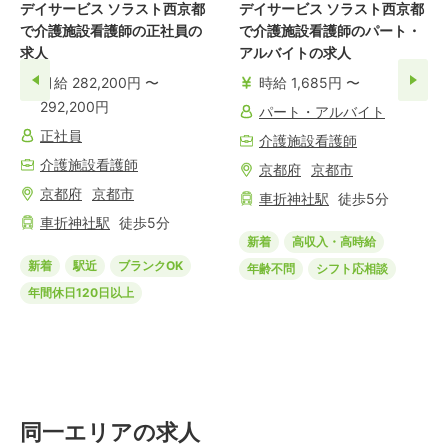
デイサービス ソラスト西京都
デイサービス ソラスト西京都
で介護施設看護師の正社員の
で介護施設看護師のパート・
求人
アルバイトの求人
月給 282,200円 〜
時給 1,685円 〜
292,200円
パート・アルバイト
正社員
介護施設看護師
介護施設看護師
京都府
京都市
京都府
京都市
車折神社
駅
徒歩
5
分
車折神社
駅
徒歩
5
分
新着
高収入・高時給
新着
駅近
ブランクOK
年齢不問
シフト応相談
年間休日120日以上
同一エリアの求人