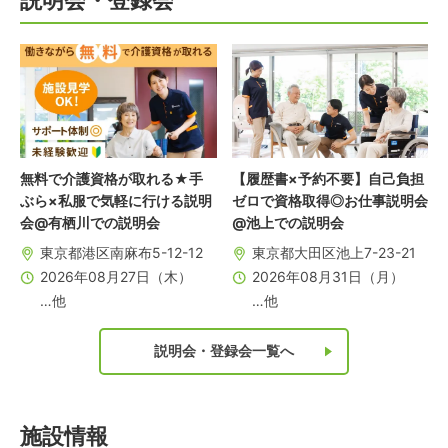
説明会・登録会
無料で介護資格が取れる★手
【履歴書×予約不要】自己負担
ぶら×私服で気軽に行ける説明
ゼロで資格取得◎お仕事説明会
会@有栖川での説明会
@池上での説明会
東京都港区南麻布5-12-12
東京都大田区池上7-23-21
2026年08月27日（木）
2026年08月31日（月）
…他
…他
説明会・登録会一覧へ
施設情報