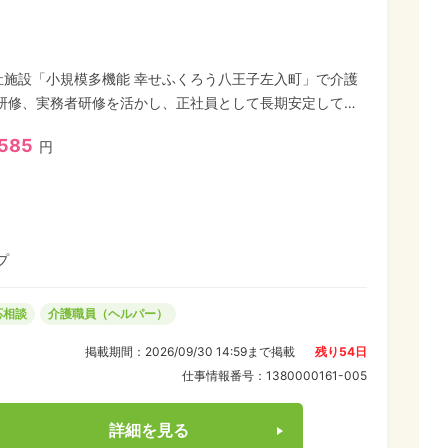
祉施設「小規模多機能 幸せふくろう八王子左入町」で介護
,585
円
げていきませんか。 現在就業中の方も面接日時や就業開始
0,000
プ
応相談
介護職員（ヘルパー）
掲載期間：
2026/09/30 14:59
まで掲載
残り
54
日
仕事情報番号：
1380000161-005
詳細を見る