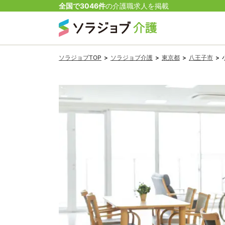
全国で
3046
件
の
介護
職
求人を掲載
ソラジョブTOP
>
ソラジョブ介護
>
東京都
>
八王子市
>