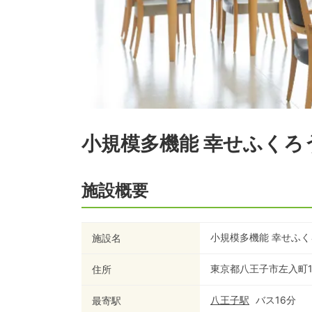
小規模多機能 幸せふくろ
施設概要
小規模多機能 幸せふ
施設名
東京都八王子市左入町12
住所
八王子
駅
バス
16
分
最寄駅