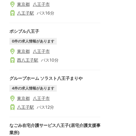
東京都
八王子市
八王子
駅
バス
16
分
ポシブル八王子
0
件の求人情報があります
東京都
八王子市
西八王子
駅
バス
10
分
グループホーム ソラスト八王子まりや
4
件の求人情報があります
東京都
八王子市
八王子
駅
バス
12
分
なごみ在宅介護サービス八王子(居宅介護支援事
業所)