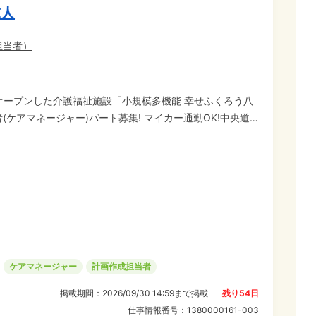
求人
担当者
）
月オープンした介護福祉施設「小規模多機能 幸せふくろう八
ケアマネージャー)パート募集! マイカー通勤OK!中央道
たばかりのキレイな介護施設で、フレッシュな気持ちでお
働けるパート求人。 管理者や同僚ケアマネと相談しながら
間以内など、育児や介護な
人/月額10,000
ケアマネージャー
計画作成担当者
掲載期間：
2026/09/30 14:59
まで掲載
残り
54
日
仕事情報番号：
1380000161-003