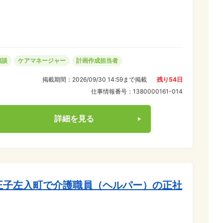
な事業所です。 まだ転職は決めかねている方、ブランクあ
人/月額10,000
相談
ケアマネージャー
計画作成担当者
掲載期間：
2026/09/30 14:59
まで掲載
残り
54
日
仕事情報番号：
1380000161-014
詳細を見る
王子左入町で介護職員（ヘルパー）の正社