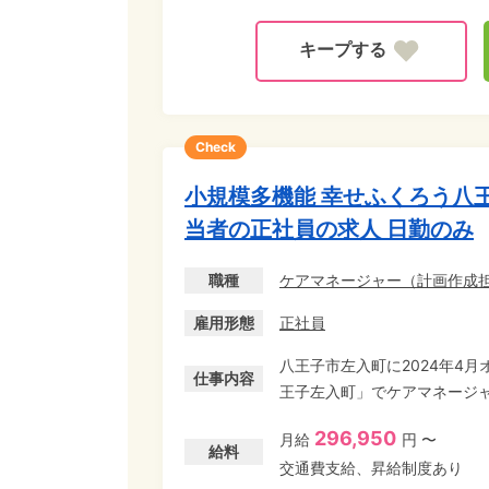
Check
小規模多機能 幸せふくろう八
当者の正社員の求人 日勤のみ
職種
ケアマネージャー
（
計画作成
雇用形態
正社員
八王子市左入町に2024年4
仕事内容
王子左入町」でケアマネージャ
もない介護施設で、 新たな
296,950
月給
円 〜
で発揮していきたい方、歓迎です! 管理者と相談しながらのケアマネージャ
給料
交通費支給、昇給制度あり
修、介護実務をお任せします。