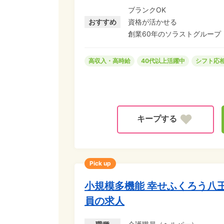
なので、清潔感あり、きれい
ブランクOK
りの方など、お気軽にご相談ください! ◆東京都居住支援特別手当対象求
おすすめ
資格が活かせる
円UP!
創業60年のソラストグループ
高収入・高時給
40代以上活躍中
シフト応
Pick up
小規模多機能 幸せふくろう八
員の求人