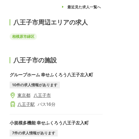
最近見た求人
一覧へ
八王子市周辺エリアの求人
相模原市緑区
八王子市の施設
グループホーム 幸せふくろう八王子左入町
10
件の求人情報があります
東京都
八王子市
八王子
駅
バス
16
分
小規模多機能 幸せふくろう八王子左入町
7
件の求人情報があります