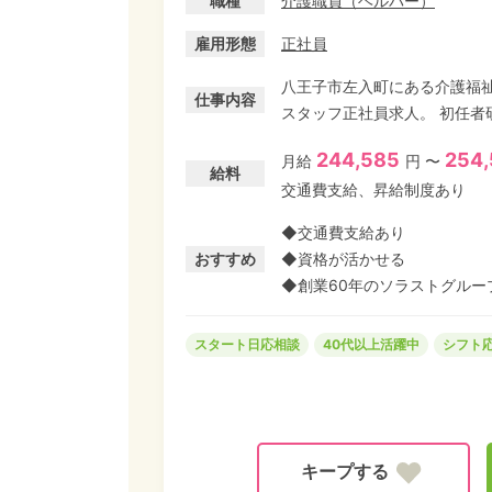
職種
介護職員（ヘルパー）
雇用形態
正社員
八王子市左入町にある介護福
仕事内容
スタッフ正社員求人。 初任者研修、実務者研修を活かし、正社員として長期安定して働
ける介護施設です。 とてもキレイな施設で、利用者様が安全に快適な時間を過ごせるよ
244,585
254
月給
円 〜
うに一緒に良い環境を創りあ
給料
交通費支給、昇給制度あり
時期は遠慮なくご相談ください。 ◆東京都居住支援特別手当対象求人/月額最大2
円UP!
◆交通費支給あり
おすすめ
◆資格が活かせる
◆創業60年のソラストグルー
スタート日応相談
40代以上活躍中
シフト