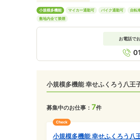
小規模多機能
マイカー通勤可
バイク通勤可
自転
敷地内全て禁煙
お電話で
0
小規模多機能 幸せふくろう八王
7
募集中のお仕事：
件
Check
小規模多機能 幸せふくろう八