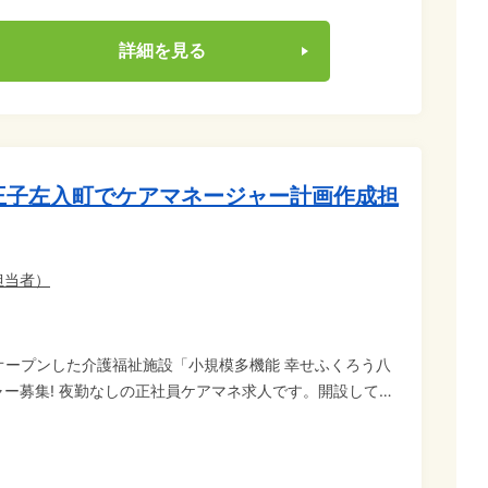
詳細を見る
王子左入町でケアマネージャー計画作成担
担当者
）
月オープンした介護福祉施設「小規模多機能 幸せふくろう八
ー募集! 夜勤なしの正社員ケアマネ求人です。開設してま
気持ちでお仕事スタートしたい方、これまでの経験を新施設
ー業務、研
 マイカー通勤OK!中央道 八王子インター近くの新築施設