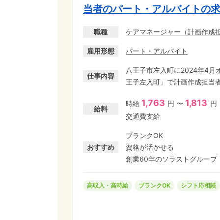
当者のパート・アルバイトの
職種
ケアマネージャー
（
計画作成
雇用形態
パート・アルバイト
八王子市左入町に2024年4
仕事内容
王子左入町」で計画作成担当者(
八王子インター近くに開設し
1,763
1,813
時給
円 〜
円
仕事できます。 ブランクありOK! 介護支援専門員資格を活かし、プライベートや家事と
給料
交通費支給
無理なく両立しながら柔軟に
計画作成担当業務を担っていただきます。 平日のみ、週20時
ブランクOK
どご家族都合のお休みも相談可能です! ◆東京都居住支援特別手当対象求
おすすめ
資格が活かせる
円UP!
創業60年のソラストグループ
高収入・高時給
ブランクOK
シフト応相談