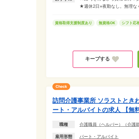
迎!
★週休2日×夜勤なし。無理な
資格取得支援制度あり
無資格OK
シフト応
Check
訪問介護事業所 ソラストとき
ート・アルバイトの求人 【無
職種
介護職員（ヘルパー）
（
介護
雇用形態
パート・アルバイト