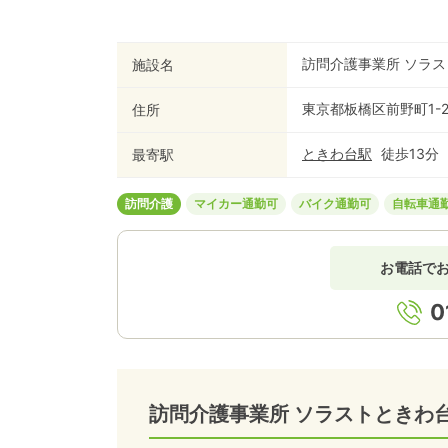
訪問介護事業所 ソラ
施設名
東京都板橋区前野町1-29
住所
ときわ台
駅
徒歩
13
分
最寄駅
訪問介護
マイカー通勤可
バイク通勤可
自転車通
お電話で
0
訪問介護事業所 ソラストときわ