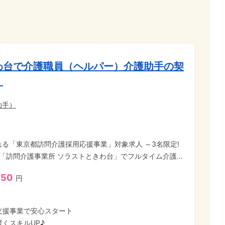
わ台で介護職員（ヘルパー）介護助手の契
】
助手
）
る「東京都訪問介護採用応援事業」対象求人 ～3名限定!
区「訪問介護事業所 ソラストときわ台」でフルタイム介護職
1日7～8時間で週5日、しっかり稼ぎながら、無料で介護資格
750
円
資格取得ができる制度。 ・講座受講中も給与、交通費を支
の合意により正社員として継続勤務も可能です ホテルや
支援事業で安心スタート
ルセンター、清掃、保育士からの転職など、業界未経験歓
くスキルUP♪