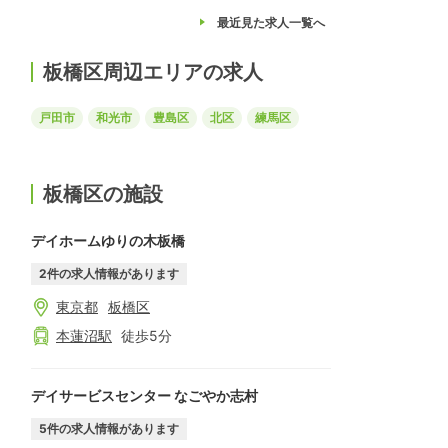
最近見た求人
一覧へ
板橋区周辺エリアの求人
戸田市
和光市
豊島区
北区
練馬区
板橋区の施設
デイホームゆりの木板橋
2
件の求人情報があります
東京都
板橋区
本蓮沼
駅
徒歩
5
分
デイサービスセンター なごやか志村
5
件の求人情報があります