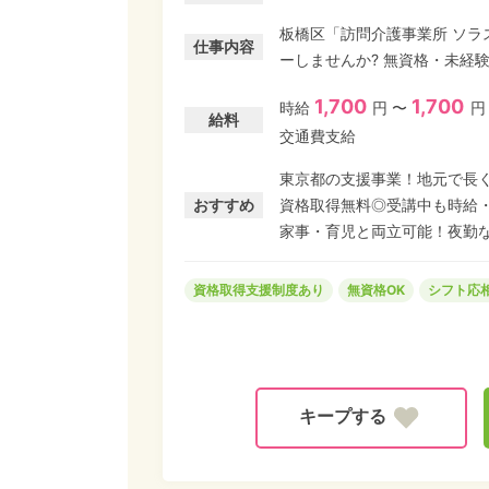
板橋区「訪問介護事業所 ソ
仕事内容
ーしませんか? 無資格・未経
す! ◎東京都訪問介護採用応援事業★ココがすごい! ★受講料0円:業務として無料で資格
1,700
1,700
時給
円 〜
円
取得が可能♪ ★講座中も給与支
給料
交通費支給
家事の合間に無理なく働ける♪ 入門資格「初任者研修」は、初めての方にも分かりやす
内容です。3名限定の特別枠な
東京都の支援事業！地元で長
賢くキャリアを始めましょう♪
おすすめ
資格取得無料◎受講中も時給
家事・育児と両立可能！夜勤な
資格取得支援制度あり
無資格OK
シフト応