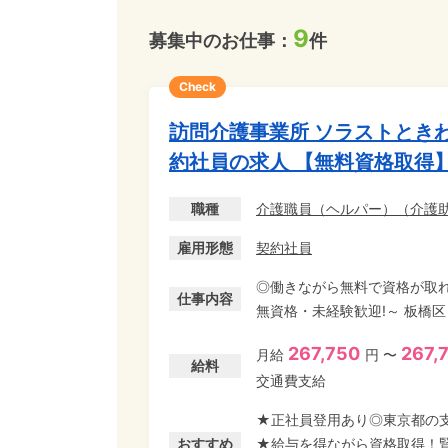
9
募集中のお仕事：
件
Check
訪問介護事業所 ソラストとき
約社員の求人 【無料資格取得
職種
介護職員（ヘルパー）
（
介護
雇用形態
契約社員
◎働きながら無料で資格が取れ
仕事内容
無資格・未経験歓迎!～ 板橋
員(ホームヘルパー)募集。 
267,750
267,
月給
円 〜
が取れるチャンス! ■東京都訪問介護採用応援事業について お仕事しながら、業務の一環
給料
交通費支給
として無料で初任者研修等の
給 ・最長6ヶ月間ですが、双方
★正社員登用あり◎東京都の
コンビニなどの接客業やコー
おすすめ
★給与を得ながら資格取得！賢