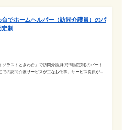
わ台でホームヘルパー（訪問介護員）のパ
固定制
）
 ソラストときわ台」で訪問介護員(時間固定制)のパート
自宅での訪問介護サービスが主なお仕事。サービス提供がな
対応などをお願いします。 ◆訪問サービスのな
固定制なので、サービス提供の有無による変動がなく安定
に関わらず時給一律) ◆1日3時間～、短時間パート可!勤務
に設定可能です。 扶養内勤務もOK!ご希望の働き方をご