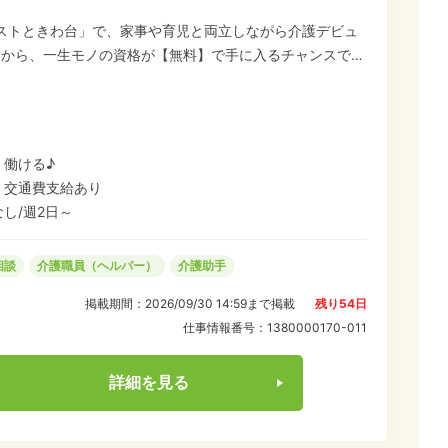
ラストときわ台」で、家事や育児と両立しながら介護デビュ
験から、一生モノの資格が【無料】で手に入るチャンスで
給:勉強中もお給料と交通費が出ます♪ ★週10時間〜OK:
い
ので、お早めにご応募ください! 家事スキルを活かして、
く働ける♪
・交通費支給あり
し/週2日～
相談
介護職員（ヘルパー）
介護助手
掲載期間：
2026/09/30 14:59
まで掲載
残り
54
日
仕事情報番号：
1380000170-011
詳細を見る