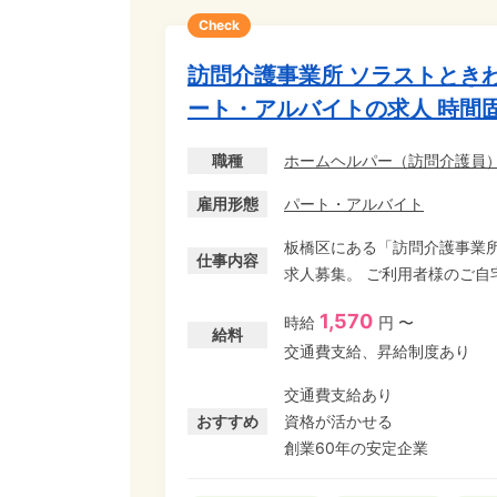
Check
訪問介護事業所 ソラストとき
ート・アルバイトの求人 時間
職種
ホームヘルパー（訪問介護員
雇用形態
パート・アルバイト
板橋区にある「訪問介護事業所
仕事内容
求人募集。 ご利用者様のご
い時間帯は、事務所内で書類作成や電話
1,570
時給
円 〜
い時間も時給が発生する時間
給料
交通費支給、昇給制度あり
した収入が確保できます!(種類
開始時間もご希望に応じて柔軟
交通費支給あり
相談ください。 ヘルパー未経験OK!初任者研修以上の資格を活かせるパート・アルバイ
おすすめ
資格が活かせる
ト求人です。
創業60年の安定企業