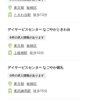
東京都
板橋区
ときわ台
駅
徒歩
13
分
デイサービスセンター なごやかときわ台
6
件の求人情報があります
東京都
板橋区
上板橋
駅
徒歩
10
分
デイサービスセンター なごやか徳丸
0
件の求人情報があります
東京都
板橋区
東武練馬
駅
徒歩
15
分