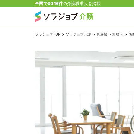
全国で
3046
件
の
介護
職
求人を掲載
ソラジョブTOP
>
ソラジョブ介護
>
東京都
>
板橋区
>
訪