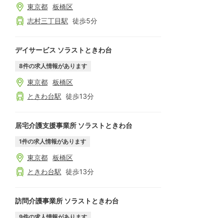
東京都
板橋区
志村三丁目
駅
徒歩
5
分
デイサービス ソラストときわ台
8
件の求人情報があります
東京都
板橋区
ときわ台
駅
徒歩
13
分
居宅介護支援事業所 ソラストときわ台
1
件の求人情報があります
東京都
板橋区
ときわ台
駅
徒歩
13
分
訪問介護事業所 ソラストときわ台
9
件の求人情報があります