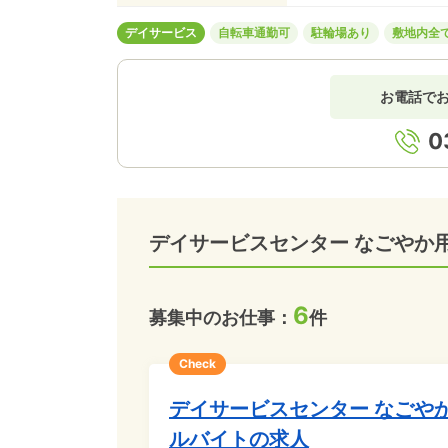
デイサービス
自転車通勤可
駐輪場あり
敷地内全
お電話で
0
デイサービスセンター なごやか
6
募集中のお仕事：
件
Check
デイサービスセンター なごや
ルバイトの求人