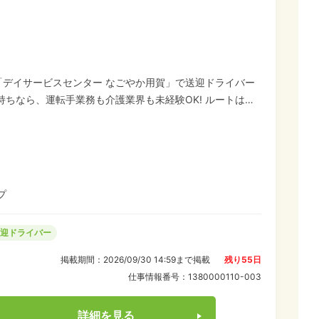
「デイサービスセンター なごやか用賀」で送迎ドライバー
がなくても大丈夫。 週1日～・2時間からOK!スキマ時間
数パートで、家事と両立したい主婦(主夫)や60代以上の
。 運転する車種はバネット(ミニバンサイズ/ワゴンタイ
ンクは創業60年以上の大手株式会社ソラストのグループ企業
プ
迎ドライバー
掲載期間：
2026/09/30 14:59
まで掲載
残り
55
日
仕事情報番号：
1380000110-003
詳細を見る