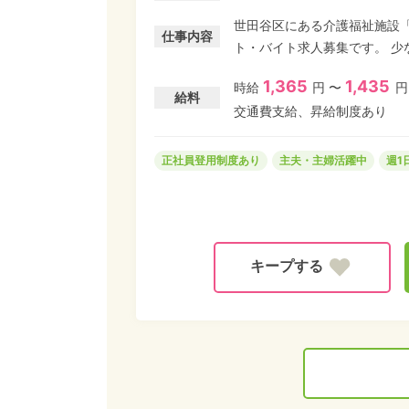
世田谷区にある介護福祉施設
仕事内容
ト・バイト求人募集です。 
勤務もOK! 介護資格を活か
1,365
1,435
時給
円 〜
円
中です。
給料
交通費支給、昇給制度あり
正社員登用制度あり
主夫・主婦活躍中
週1