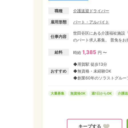
職種
介護送迎ドライバー
雇用形態
パート・アルバイト
世田谷区にある介護福祉施設
仕事内容
のパート求人募集。 普免をお持ちなら、運転手業務も介護業界も未経験OK! ルートは決
まっているので、土地勘に自信
1,385
給料
時給
円 〜
を有効活用できる短時間・少日
シニアドライバーも活躍中です
◆用賀駅 徒歩13分
プ)です。 ※なごやかケアリ
おすすめ
◆無資格・未経験OK
です。
◆創業60年のソラストグルー
大量募集
無資格OK
週1日からOK
介護送