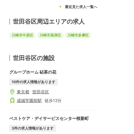
最近見た求人
一覧へ
世田谷区周辺エリアの求人
川崎市中原区
川崎市高津区
川崎市多摩区
世田谷区の施設
グループホーム 砧茶の花
10
件の求人情報があります
東京都
世田谷区
成城学園前
駅
徒歩
12
分
ベストケア・デイサービスセンター桜新町
3
件の求人情報があります