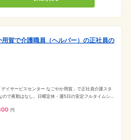
か用賀で介護職員（ヘルパー）の正社員の
「デイサービスセンター なごやか用賀」で正社員介護スタ
なので夜勤はなし。日曜定休・週5日の安定フルタイムシフ
介護資格を活かして、安定収入が得られる正社員の介護職員
800
円
会社ソラストのグループ会社です