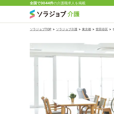
全国で
3044
件
の
介護
職
求人を掲載
ソラジョブTOP
>
ソラジョブ介護
>
東京都
>
世田谷区
>