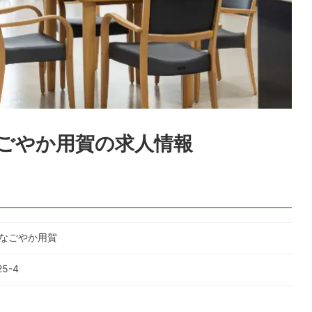
ごやか用賀
の求人情報
 なごやか用賀
5-4