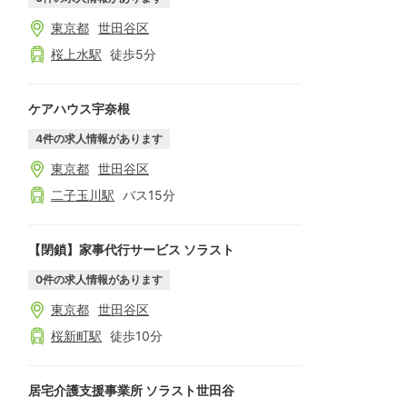
東京都
世田谷区
桜上水
駅
徒歩
5
分
ケアハウス宇奈根
4
件の求人情報があります
東京都
世田谷区
二子玉川
駅
バス
15
分
【閉鎖】家事代行サービス ソラスト
0
件の求人情報があります
東京都
世田谷区
桜新町
駅
徒歩
10
分
居宅介護支援事業所 ソラスト世田谷