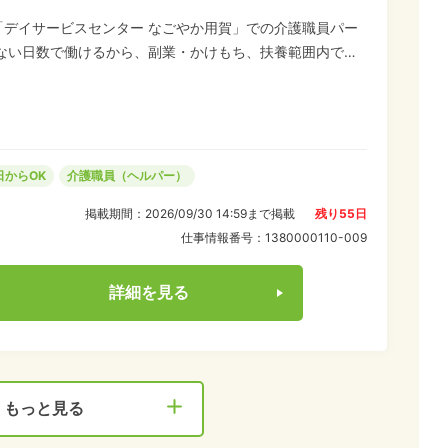
「デイサービスセンター なごやか用賀」での介護職員パー
少ない日数で働けるから、副業・かけもち、扶養範囲内での
して、家事と両立しながら働いているパートスタッフも活躍
日からOK
介護職員（ヘルパー）
掲載期間：
2026/09/30 14:59
まで掲載
残り
55
日
仕事情報番号：
1380000110-009
詳細を見る
もっと見る