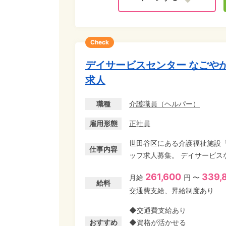
Check
デイサービスセンター なごや
求人
職種
介護職員（ヘルパー）
雇用形態
正社員
世田谷区にある介護福祉施設
仕事内容
ッフ求人募集。 デイサービス
ト。 初任者研修研修などの
261,600
339,
月給
円 〜
求人です。 まずは見学のみOK!ご応募お待ちしております。 ※なごやかケアリンクは、創
給料
交通費支給、昇給制度あり
業60年以上の安定企業 株式
◆交通費支給あり
おすすめ
◆資格が活かせる