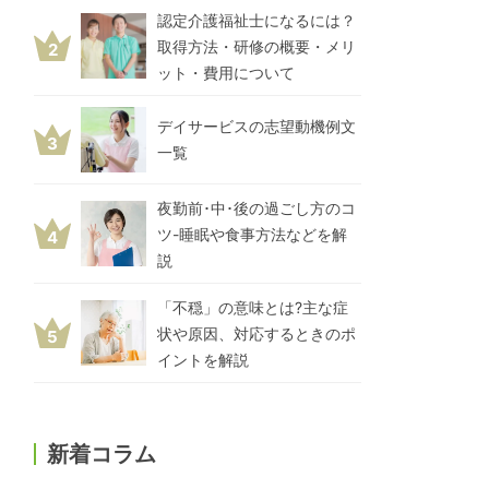
認定介護福祉士になるには？
取得方法・研修の概要・メリ
2
ット・費用について
デイサービスの志望動機例文
3
一覧
夜勤前･中･後の過ごし方のコ
ツ-睡眠や食事方法などを解
4
説
「不穏」の意味とは?主な症
状や原因、対応するときのポ
5
イントを解説
新着コラム