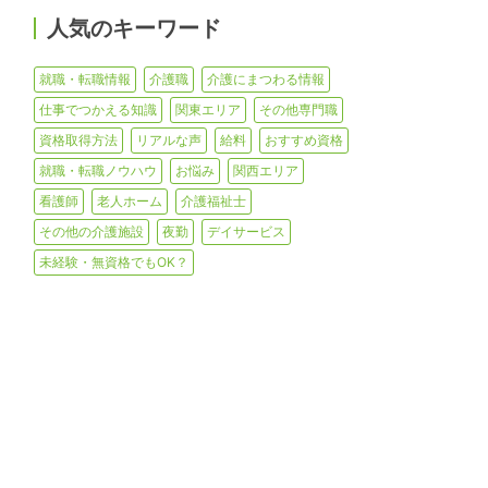
人気のキーワード
就職・転職情報
介護職
介護にまつわる情報
仕事でつかえる知識
関東エリア
その他専門職
資格取得方法
リアルな声
給料
おすすめ資格
就職・転職ノウハウ
お悩み
関西エリア
看護師
老人ホーム
介護福祉士
その他の介護施設
夜勤
デイサービス
未経験・無資格でもOK？