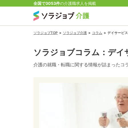
全国で
3053
件
の
介護
職
求人を掲載
ソラジョブTOP
>
ソラジョブ介護
>
コラム
>
デイサービス
ソラジョブコラム
：デイ
介護
の就職・転職に関する情報が詰まったコ