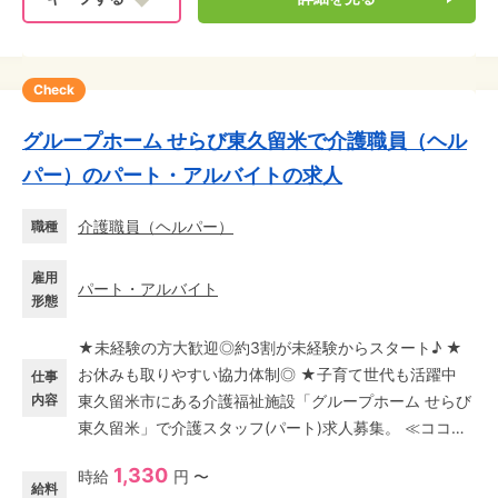
Check
グループホーム せらび東久留米で介護職員（ヘル
パー）のパート・アルバイトの求人
介護職員（ヘルパー）
職種
雇用
パート・アルバイト
形態
★未経験の方大歓迎◎約3割が未経験からスタート♪ ★
お休みも取りやすい協力体制◎ ★子育て世代も活躍中
仕事
内容
東久留米市にある介護福祉施設「グループホーム せらび
東久留米」で介護スタッフ(パート)求人募集。 ≪ココが
おすすめ♪≫ ◎手厚い研修アリ オリエンテーションから
1,330
時給
円 〜
入社時研修をはじめ、現場での先輩スタッフがついて丁
給料