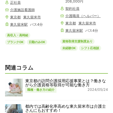
208,000円
正社員
契約社員
介護施設看護師
介護職員（ヘルパー）
東京都
東久留米市
東京都
東久留米市
東久留米
駅
バス
4
分
東久留米
駅
バス
4
分
高収入・高時給
資格取得支援制度あり
ブランクOK
日勤のみOK
未経験OK
シフト応相談
関連コラム
東京都の訪問介護採用応援事業とは？働きな
がら介護資格等取得が可能な働き方
2024/05/24
職種・働き方の紹介
都内では高齢化率高めな東久留米市は介護士
さんにもおすすめ！