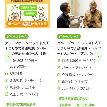
グループホーム
グループホーム
グループホーム ソラスト八王
グループホーム ソラスト八王
子まりやで介護職員（ヘルパ
子まりやで介護職員（ヘルパ
ー）の契約社員の求人 【無料
ー）のパート・アルバイトの
資格取得】
求人 【無料資格取得】
月給 208,000円 〜
時給 1,300円 〜 1,300円
208,000円
パート・アルバイト
契約社員
介護職員（ヘルパー）
介護職員（ヘルパー）
東京都
八王子市
東京都
八王子市
八王子
駅
バス
12
分
八王子
駅
バス
12
分
資格取得支援制度あり
資格取得支援制度あり
未経験OK
週3日からOK