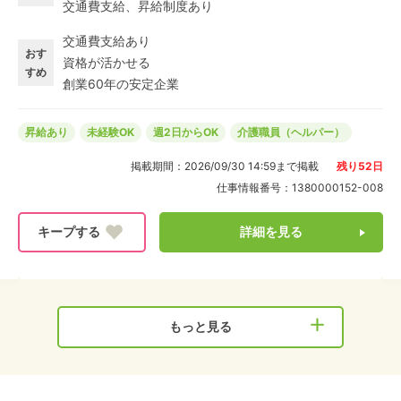
交通費支給、昇給制度あり
寧なOJTあり◎じっくり学んでいける研修をご用意♪未
経験の方も安心して働ける環境を整えています! ◎土日祝
交通費支給あり
勤務可能であれば夜勤免除アリ 夜勤は基本必須ですが、
おす
資格が活かせる
土日祝の勤務が可能な方は日勤帯のシフトのみOK♪夜勤
すめ
創業60年の安定企業
回数もなるべく少なくしたいという希望も、もちろん相
談OKです!
昇給あり
未経験OK
週2日からOK
介護職員（ヘルパー）
掲載期間：
2026/09/30 14:59
まで掲載
残り
52
日
仕事情報番号：
1380000152-008
詳細を見る
もっと見る