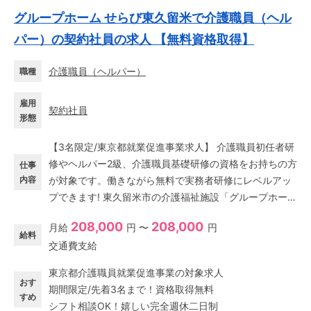
グループホーム せらび東久留米で介護職員（ヘル
パー）の契約社員の求人 【無料資格取得】
介護職員（ヘルパー）
職種
雇用
契約社員
形態
【3名限定/東京都就業促進事業求人】 介護職員初任者研
修やヘルパー2級、介護職員基礎研修の資格をお持ちの方
仕事
内容
が対象です。働きながら無料で実務者研修にレベルアッ
プできます! 東久留米市の介護福祉施設「グループホーム
せらび東久留米」でのフルタイム介護職員求人募集で
208,000
208,000
月給
円 〜
円
す。 ##### [東京都介護職員就業促進事業について] お
給料
交通費支給
仕事しながら、業務の一環として無料で「介護職員初任
者研修」や「介護職員実務者研修」の資格取得ができる
東京都介護職員就業促進事業の対象求人
制度です。 ・講座受講中も給与、交通費をお支払いしま
おす
期間限定/先着3名まで！資格取得無料
す。 ・最長6ヶ月間ですが、双方の合意により正社員と
すめ
シフト相談OK！嬉しい完全週休二日制