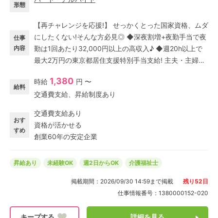
形態
【再チャレンジを応援!】 せっかくとった国家資格、ムダ
にしたくない!そんな方必見◎ ◆深夜割増+夜勤手当で夜
仕事
内容
勤は1回あたり32,000円以上の高収入♪ ◆週20h以上で
最大2万円の東京都居住支援特別手当支給! 主夫・主婦パ
ート多数活躍中! 家庭的なグループホームでムリなく高収
1,380
時給
円 〜
入とやりがいを両立しませんか? 東京都東久留米市にあ
給料
交通費支給、昇給制度あり
る介護福祉施設「グループホーム せらび東久留米」で介
護福祉士資格をお持ちの方限定★介護スタッフ(パート)
交通費支給あり
求人募集。
おす
資格が活かせる
すめ
創業60年の安定企業
昇給あり
未経験OK
週2日からOK
介護福祉士
掲載期間：
2026/09/30 14:59
まで掲載
残り
52
日
仕事情報番号：
1380000152-020
詳細を見る