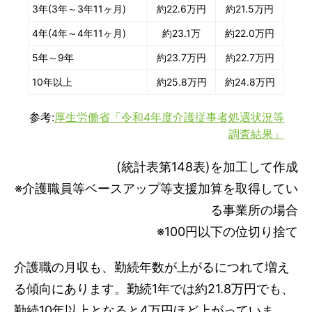
3年(3年～3年11ヶ月)
約22.6万円
約21.5万円
4年(4年～4年11ヶ月)
約23.1万
約22.0万円
5年～9年
約23.7万円
約22.7万円
10年以上
約25.8万円
約24.8万円
参考:
厚生労働省「令和4年度介護従事者処遇状況等
調査結果」
(統計表第148表)を加工して作成
※介護職員等ベースアップ等支援加算を取得してい
る事業所の場合
※100円以下の位切り捨て
介護職の月収も、勤続年数が上がるにつれて増え
る傾向にあります。勤続1年では約21.8万円でも、
勤続10年以上となると4万円ほど上がっていま