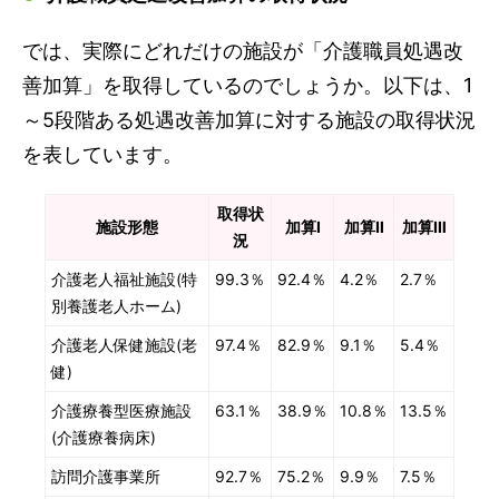
では、実際にどれだけの施設が「介護職員処遇改
善加算」を取得しているのでしょうか。以下は、1
～5段階ある処遇改善加算に対する施設の取得状況
を表しています。
取得状
施設形態
加算Ⅰ
加算Ⅱ
加算Ⅲ
況
介護老人福祉施設(特
99.3％
92.4％
4.2％
2.7％
別養護老人ホーム)
介護老人保健施設(老
97.4％
82.9％
9.1％
5.4％
健)
介護療養型医療施設
63.1％
38.9％
10.8％
13.5％
(介護療養病床)
訪問介護事業所
92.7％
75.2％
9.9％
7.5％