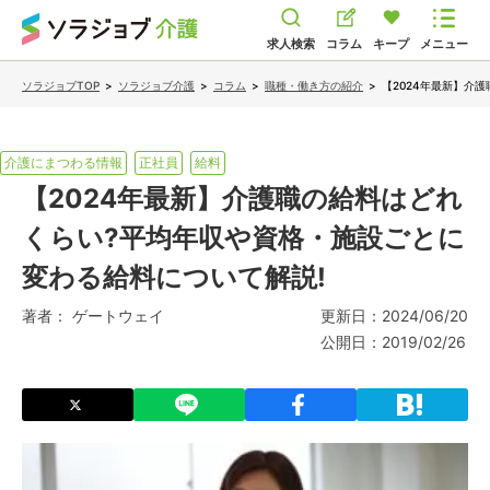
求人検索
コラム
キープ
メニュー
ソラジョブTOP
>
ソラジョブ介護
>
コラム
>
職種・働き方の紹介
>
【2024年最新】介
介護にまつわる情報
正社員
給料
【2024年最新】介護職の給料はどれ
くらい?平均年収や資格・施設ごとに
変わる給料について解説!
著者：
ゲートウェイ
更新日：
2024/06/20
公開日：
2019/02/26