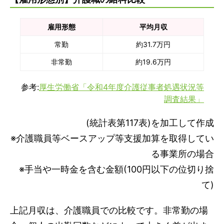
雇用形態
平均月収
常勤
約31.7万円
非常勤
約19.6万円
参考:
厚生労働省「令和4年度介護従事者処遇状況等
調査結果」
(統計表第117表)を加工して作成
※介護職員等ベースアップ等支援加算を取得してい
る事業所の場合
※手当や一時金を含む金額(100円以下の位切り捨
て)
上記月収は、介護職員での比較です。非常勤の場