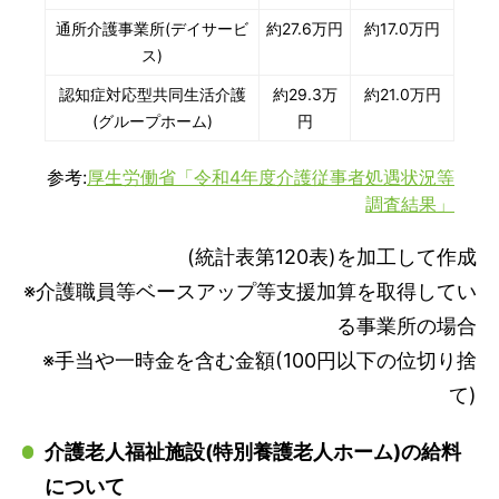
通所介護事業所(デイサービ
約27.6万円
約17.0万円
ス)
認知症対応型共同生活介護
約29.3万
約21.0万円
(グループホーム)
円
参考:
厚生労働省「令和4年度介護従事者処遇状況等
調査結果」
(統計表第120表)を加工して作成
※介護職員等ベースアップ等支援加算を取得してい
る事業所の場合
※手当や一時金を含む金額(100円以下の位切り捨
て)
介護老人福祉施設(特別養護老人ホーム)の給料
について