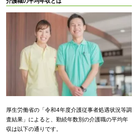
介護老人福祉施設(特別養護老人ホーム)の給料に
介護職の平均年収とは
ついて
介護老人保健施設(老健)の給料について
介護療養型医療施設(介護療養病床)の給料につい
て
訪問介護事業所の給料について
通所介護事業所(デイサービス) の給料について
認知症対応型共同生活介護(グループホーム)の給
料について
介護職員処遇改善加算と待遇の関係
介護職員処遇改善加算とは?
介護職員処遇改善加算の取得状況
厚生労働省の「令和4年度介護従事者処遇状況等調
今後、介護職の給料は上がる?
査結果」によると、勤続年数別の介護職の平均年
2024年2月から介護職の賃上げが決定
収は以下の通りです。
2024年6月に介護報酬改定が施行