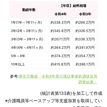
2024年以降の介護職の給料は上がる？
【年収】給料相場
勤続年数
介護職員が給料をアップさせる3つの方法
令和4年
令和3年
手当を増やす
1年(1年～1年11ヶ月)
約338.3万円
約296.2万円
ケアマネージャー・生活相談員になる
2年(2年～2年11ヶ月)
約345.8万円
約326.5万円
転職する
3年(3年～3年11ヶ月)
約357.1万円
約336.3万円
介護職として給料アップを目指して待遇のよい職場
4年(4年～4年11ヶ月)
約364.2万円
約341.9万円
を探そう！
5年～9年
約374.2万円
約354.7万円
10年以上
約415.8万円
約396.1万円
参考:
厚生労働省「令和4年度介護従事者処遇状況等
調査結果」
(統計表第133表)を加工して作成
※介護職員等ベースアップ等支援加算を取得してい