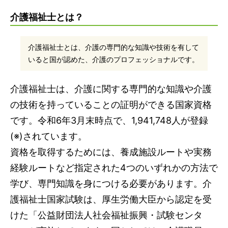
訪問介護
介護福祉士とは？
病院
介護福祉士とは、介護の専門的な知識や技術を有して
介護福祉士の1日のスケジュール例
いると国が認めた、介護のプロフェッショナルです。
入居型介護施設
デイサービス
介護福祉士は、介護に関する専門的な知識や介護
訪問介護
の技術を持っていることの証明ができる国家資格
病院
です。令和6年3月末時点で、1,941,748人が登録
介護福祉士の平均給与は？
(※)されています。
介護福祉士に転職するには
資格を取得するためには、養成施設ルートや実務
介護福祉士の仕事内容についてよくある質問
経験ルートなど指定された4つのいずれかの方法で
Q.介護福祉士と介護士・ヘルパーの違いはなに？
学び、専門知識を身につける必要があります。介
Q.介護福祉士の仕事は体力的にきつい？
護福祉士国家試験は、厚生労働大臣から認定を受
Q.介護福祉士の仕事は未経験でもすぐに慣れるこ
けた「公益財団法人社会福祉振興・試験センタ
とはできる？