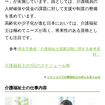
ー」が実施しています。国としては、介護職員の
Q.介護福祉士に向いている人はどんな人？
人材確保や賃金の課題に対して支援や制度の整備
介護福祉士の仕事内容を知り自分に合う働き方を見
を進めています。
つけよう
高齢化や少子化が進む日本においては、介護福祉
士は極めてニーズが高く、将来性のある資格とし
ても注目です。
参考:
厚生労働省「介護福祉士国家試験に関する参考資
料」
介護福祉士の1日のスケジュール例
»
ソラジョブで介護福祉士の求人を見てみる
介護福祉士の仕事内容