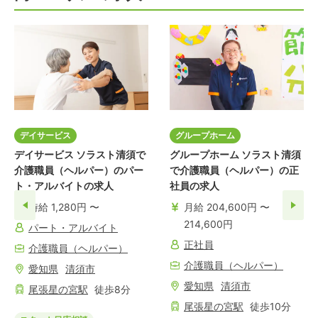
デイサービス
グループホーム
デイサービス ソラスト清須で
グループホーム ソラスト清須
介護職員（ヘルパー）のパー
で介護職員（ヘルパー）の正
ト・アルバイトの求人
社員の求人
時給 1,280円 〜
月給 204,600円 〜
214,600円
パート・アルバイト
正社員
介護職員（ヘルパー）
介護職員（ヘルパー）
愛知県
清須市
愛知県
清須市
尾張星の宮
駅
徒歩
8
分
尾張星の宮
駅
徒歩
10
分