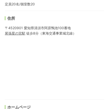
定員20名/個室数20
住所
〒4520901 愛知県清須市阿原鴨池100番地
尾張星の宮
駅
徒歩8分
（
東海交通事業城北線
）
ホームページ