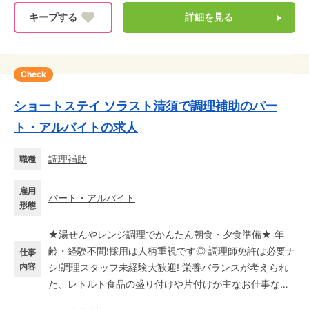
詳細を見る
Check
ショートステイ ソラスト清須で調理補助のパー
ト・アルバイトの求人
調理補助
職種
雇用
パート・アルバイト
形態
★湯せんやレンジ調理でかんたん朝食・夕食準備★ 年
齢・経験不問!採用は人柄重視です◎ 調理師免許は必要ナ
仕事
内容
シ!調理スタッフ未経験大歓迎! 栄養バランスが考えられ
た、レトルト食品の盛り付けや片付けが主なお仕事なの
で調理業務はありません♪ 利用者さまがおいしく食べら