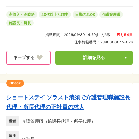
体制は万全なので安心してくださいね。まずは見学も歓
迎!
高収入・高時給
40代以上活躍中
日勤のみOK
介護管理職
施設長・所長
掲載期間：
2026/09/30 14:59
まで掲載
残り
54
日
仕事情報番号：
2380000045-026
詳細を見る
Check
ショートステイ ソラスト清須で介護管理職施設長
代理・所長代理の正社員の求人
介護管理職
（
施設長代理・所長代理
）
職種
雇用
正社員