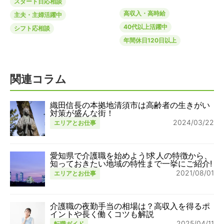
スタート日応相談
高収入・高時給
主夫・主婦活躍中
40代以上活躍中
シフト応相談
年間休日120日以上
関連コラム
織田信長の本拠地清須市は高齢者の生きがい
対策が盛んな街！
2024/03/22
エリアとお仕事
愛知県で介護職を始めよう!求人の特徴から、
知っておきたい地域の特性まで一挙にご紹介!
2021/08/01
エリアとお仕事
介護職の夜勤手当の相場は？高収入を得るポ
イントや長く働くコツも解説
2025/04/11
転職ガイド