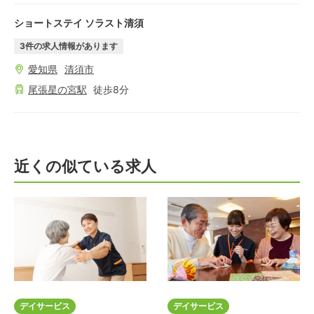
ショートステイ ソラスト清須
3
件の求人情報があります
愛知県
清須市
尾張星の宮
駅
徒歩
8
分
近くの似ている求人
デイサービス
デイサービス