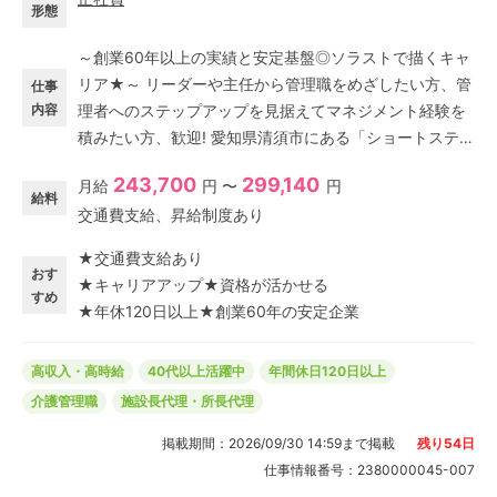
形態
～創業60年以上の実績と安定基盤◎ソラストで描くキャ
リア★～ リーダーや主任から管理職をめざしたい方、管
仕事
内容
理者へのステップアップを見据えてマネジメント経験を
積みたい方、歓迎! 愛知県清須市にある「ショートステイ
ソラスト清須」で所長代理(正社員)の求人募集。 施設管
243,700
299,140
月給
円 〜
円
理者の補佐として、介護業務を行いながら、事業所運営
給料
交通費支給、昇給制度あり
(マネジメント業務)をお任せします。 ◇年間休日120日
以上! ◇研修体制や福利厚生充実! ◇マイカー通勤もOK!
★交通費支給あり
(駐車場完備) ◇ブランクありOK! お持ちの資格や経験を
おす
★キャリアアップ★資格が活かせる
活かし、介護業界大手企業の正社員として安定して働け
すめ
★年休120日以上★創業60年の安定企業
る環境で、新たなステージへ挑戦しませんか?
高収入・高時給
40代以上活躍中
年間休日120日以上
介護管理職
施設長代理・所長代理
掲載期間：
2026/09/30 14:59
まで掲載
残り
54
日
仕事情報番号：
2380000045-007