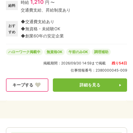
1,210
時給
円 〜
れて、飲み込みやすいメニューを提供しています◎ 愛知
給料
交通費支給、昇給制度あり
県清須市にある「ショートステイ ソラスト清須」で調理
補助のパートバイト求人募集です。
◆交通費支給あり
おす
◆無資格・未経験OK
すめ
◆創業60年の安定企業
ハローワーク掲載中
無資格OK
午前のみOK
調理補助
掲載期間：
2026/09/30 14:59
まで掲載
残り
54
日
仕事情報番号：
2380000045-009
詳細を見る