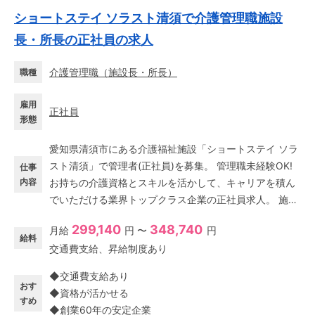
ショートステイ ソラスト清須で介護管理職施設
長・所長の正社員の求人
介護管理職
（
施設長・所長
）
職種
雇用
正社員
形態
愛知県清須市にある介護福祉施設「ショートステイ ソラ
スト清須」で管理者(正社員)を募集。 管理職未経験OK!
仕事
内容
お持ちの介護資格とスキルを活かして、キャリアを積ん
でいただける業界トップクラス企業の正社員求人。 施設
長として事業所運営をお任せします。 ≪こんな方におす
299,140
348,740
月給
円 〜
円
すめ≫ ・介護資格と経験を活かし、キャリアUPしたい
給料
交通費支給、昇給制度あり
・事業所運営、マネジメント業務に興味ある ・介護分野
でステップアップしていきたい ・チームをまとめるリー
◆交通費支給あり
ダーシップを発揮したい ショートステイで勤務経験はあ
おす
◆資格が活かせる
るけど、いきなり管理者は不安…という方も、サポート
すめ
◆創業60年の安定企業