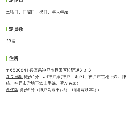
定休日
土曜日、日曜日、祝日、年末年始
定員数
38名
住所
〒6530841 兵庫県神戸市長田区松野通3-3-3
新長田
駅
徒歩4分
（
JR神戸線(神戸～姫路)
、
神戸市営地下鉄西神
線
、
神戸市営地下鉄山手線
、
夢かもめ
）
西代
駅
徒歩9分
（
神戸高速東西線
、
山陽電鉄本線
）