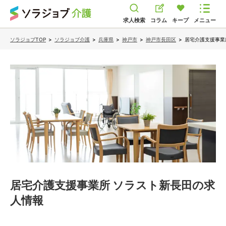
求人検索
コラム
キープ
メニュー
ソラジョブTOP
>
ソラジョブ介護
>
兵庫県
>
神戸市
>
神戸市長田区
>
居宅介護支援事業
居宅介護支援事業所 ソラスト新長田
の求
人情報