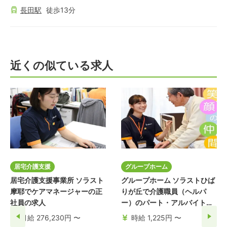
長田
駅
徒歩
13
分
近くの似ている求人
居宅介護支援
グループホーム
居宅介護支援事業所 ソラスト
グループホーム ソラストひば
摩耶でケアマネージャーの正
りが丘で介護職員（ヘルパ
社員の求人
ー）のパート・アルバイトの
求人
月給 276,230円 〜
時給 1,225円 〜