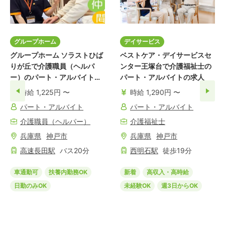
グループホーム
デイサービス
グループホーム ソラストひば
ベストケア・デイサービスセ
りが丘で介護職員（ヘルパ
ンター王塚台で介護福祉士の
ー）のパート・アルバイトの
パート・アルバイトの求人
求人
時給 1,225円 〜
時給 1,290円 〜
パート・アルバイト
パート・アルバイト
介護職員（ヘルパー）
介護福祉士
兵庫県
神戸市
兵庫県
神戸市
高速長田
駅
バス
20
分
西明石
駅
徒歩
19
分
車通勤可
扶養内勤務OK
新着
高収入・高時給
日勤のみOK
未経験OK
週3日からOK