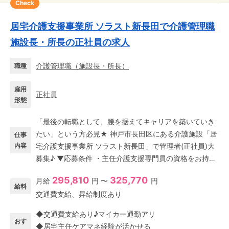
Check
居宅介護支援事業所 ソラスト新長田で介護管理職
施設長・所長の正社員の求人
介護管理職
（
施設長・所長
）
職種
雇用
正社員
形態
「最後の転職として、腰を据えてキャリアを築いていき
たい」という方必見★ 神戸市長田区にある介護施設「居
仕事
内容
宅介護支援事業所 ソラスト新長田」で管理者(正社員)大
募集♪ ▼応募条件 ・主任介護支援専門員の資格をお持ち
の方 ・居宅ケアマネ経験がある方 管理者としてマネジメ
295,810
325,770
月給
円 〜
円
ント業務経験は一切不要。 これまでの居宅ケアマネとし
給料
交通費支給、昇給制度あり
て培ってきた経験が存分に活かせます! 「自分のノウハウ
を伝えていきたい」「キャリアの集大成として安定基盤
◆交通費支給あり♪マイカー通勤アリ
のもと働きたい」その想いを、ソラスト新長田で叶えま
おす
◆居宅主任ケアマネ経験が活かせる