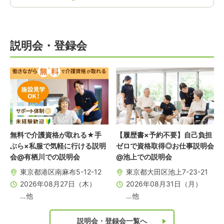
説明会・登録会
無料で介護資格が取れる★手
【履歴書×予約不要】自己負担
ぶら×私服で気軽に行ける説明
ゼロで資格取得◎お仕事説明会
会@有栖川での説明会
@池上での説明会
東京都港区南麻布5-12-12
東京都大田区池上7-23-21
2026年08月27日（木）
2026年08月31日（月）
…他
…他
説明会・登録会一覧へ