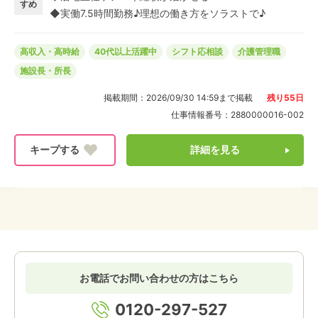
せんか? 創業60年以上の大手企業ソラストなら、充実の
すめ
◆実働7.5時間勤務♪理想の働き方をソラストで♪
研修制度、安心のバックアップ体制であなたを支えます
★
高収入・高時給
40代以上活躍中
シフト応相談
介護管理職
施設長・所長
掲載期間：
2026/09/30 14:59
まで掲載
残り
55
日
仕事情報番号：
2880000016-002
詳細を見る
お電話でお問い合わせの方はこちら
0120-297-527