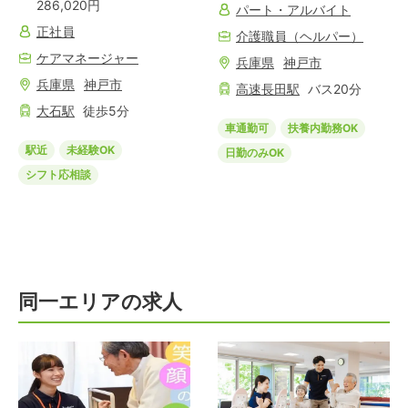
286,020円
パート・アルバイト
正社員
介護職員（ヘルパー）
ケアマネージャー
兵庫県
神戸市
兵庫県
神戸市
高速長田
駅
バス
20
分
大石
駅
徒歩
5
分
車通勤可
扶養内勤務OK
駅近
未経験OK
日勤のみOK
シフト応相談
同一エリアの求人