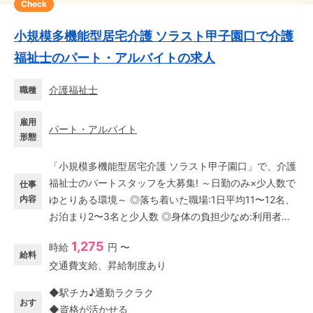
Check
小規模多機能型居宅介護 ソラスト甲子園口で介護
福祉士のパート・アルバイトの求人
介護福祉士
職種
雇用
パート・アルバイト
形態
「小規模多機能型居宅介護 ソラスト甲子園口」で、介護
福祉士のパートスタッフを大募集! ～日勤のみ×少人数で
仕事
内容
ゆとりある環境～ ◎落ち着いた職場:1日平均11〜12名、
お泊まり2〜3名と少人数 ◎身体の負担少なめ:利用者様
のほとんどが要介護1〜2の方です お話好きな方が多く、
1,275
時給
円 〜
お風呂や食事を楽しみに来られるなど、思い思いに過ご
給料
交通費支給、昇給制度あり
されていますよ♪ ～ブランクOK!主夫・主婦パート活躍
中～ 資格があれば、小規模多機能の経験がない方やブラ
◆駅チカ♪通勤ラクラク
ンクがある方も大歓迎!日勤のみの安定シフトで、家事や
おす
◆資格が活かせる