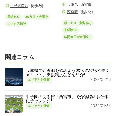
兵庫県
西宮市
甲子園口
駅
徒歩
2
分
西宮
駅
徒歩
5
分
昇給あり
40代以上活躍中
ボーナス・賞与あり
シフト応相談
未経験OK
年間休日120日以上
関連コラム
兵庫県で介護職を始めよう!求人の特徴や働く
メリット、支援制度などを紹介!
2022/06/16
エリアとお仕事
甲子園のある街「西宮市」で介護職のお仕事
にチャレンジ!
2022/01/24
エリアとお仕事