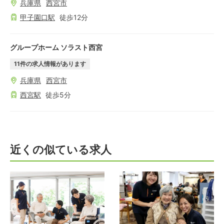
兵庫県
西宮市
甲子園口
駅
徒歩
12
分
グループホーム ソラスト西宮
11
件の求人情報があります
兵庫県
西宮市
西宮
駅
徒歩
5
分
近くの似ている求人