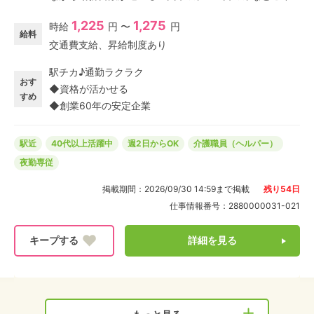
望の日数と曜日をご相談ください! ★夜勤手当と深夜割
1,225
1,275
時給
円 〜
円
増分がついて収入UP 夜勤の最大の魅力☆高収入♪少ない
給料
交通費支給、昇給制度あり
日数で効率よく稼げる! ★実働9時間のショート夜勤 就寝
時間帯メインだから、落ち着いた環境で自分のペースで
駅チカ♪通勤ラクラク
仕事ができる! 休憩も2時間!しっかり身体を休めながら、
おす
◆資格が活かせる
ムリなく働ける! ブランクありOK!未経験OK! お持ちの介
すめ
◆創業60年の安定企業
護資格を活かして、一緒に働きませんか?
駅近
40代以上活躍中
週2日からOK
介護職員（ヘルパー）
夜勤専従
掲載期間：
2026/09/30 14:59
まで掲載
残り
54
日
仕事情報番号：
2880000031-021
詳細を見る