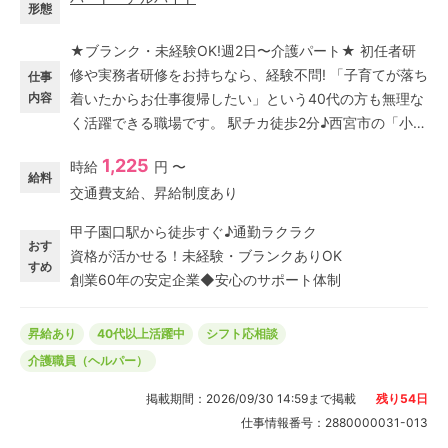
形態
★ブランク・未経験OK!週2日〜介護パート★ 初任者研
修や実務者研修をお持ちなら、経験不問! 「子育てが落ち
仕事
内容
着いたからお仕事復帰したい」という40代の方も無理な
く活躍できる職場です。 駅チカ徒歩2分♪西宮市の「小規
模多機能型居宅介護 ソラスト甲子園口」でパート介護ス
1,225
時給
円 〜
タッフを大募集! ＼おすすめポイント/ ◆ペースに合わせ
給料
交通費支給、昇給制度あり
丁寧なサポート 段階を踏んでお仕事を覚えていけるの
で、久しぶりの社会復帰も安心♪ ◆週2日〜OK!家庭との
甲子園口駅から徒歩すぐ♪通勤ラクラク
両立もバッチリ◎ プライベートの時間も大切に働けるた
おす
資格が活かせる！未経験・ブランクありOK
め、主夫・主婦パートが多数活躍中! 「通い・泊まり・訪
すめ
創業60年の安定企業◆安心のサポート体制
問」で一人ひとりに寄り添う介護を、ここで始めてみま
せんか?
昇給あり
40代以上活躍中
シフト応相談
介護職員（ヘルパー）
掲載期間：
2026/09/30 14:59
まで掲載
残り
54
日
仕事情報番号：
2880000031-013