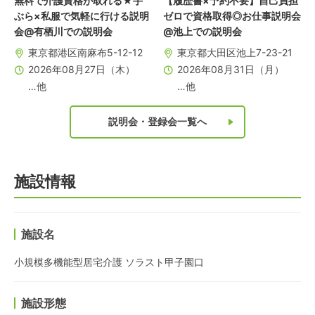
無料で介護資格が取れる★手
【履歴書×予約不要】自己負担
ぶら×私服で気軽に行ける説明
ゼロで資格取得◎お仕事説明会
会@有栖川での説明会
@池上での説明会
東京都港区南麻布5-12-12
東京都大田区池上7-23-21
2026年08月27日（木）
2026年08月31日（月）
…他
…他
説明会・登録会一覧へ
施設情報
施設名
小規模多機能型居宅介護 ソラスト甲子園口
施設形態