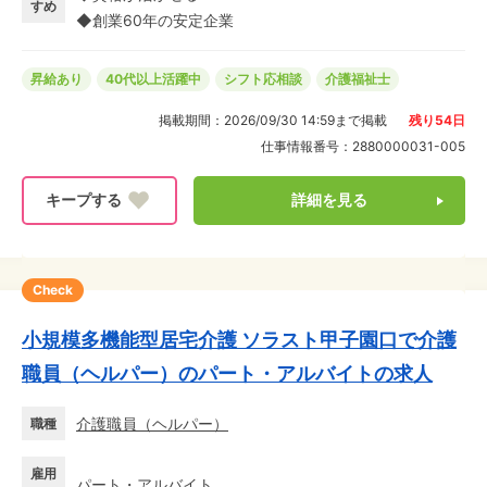
育児と両立しながらムリなく働けます♪ 20代〜60代の計
すめ
◆創業60年の安定企業
17名のスタッフが在籍。アナタをしっかりサポートしま
す◎
昇給あり
40代以上活躍中
シフト応相談
介護福祉士
掲載期間：
2026/09/30 14:59
まで掲載
残り
54
日
仕事情報番号：
2880000031-005
詳細を見る
Check
小規模多機能型居宅介護 ソラスト甲子園口で介護
職員（ヘルパー）のパート・アルバイトの求人
介護職員（ヘルパー）
職種
雇用
パート・アルバイト